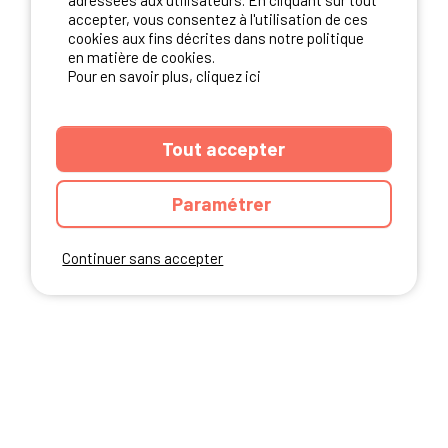
adressées aux utilisateurs. En cliquant sur tout
NOS PARTENAIRES
accepter, vous consentez à l'utilisation de ces
cookies aux fins décrites dans notre politique
en matière de cookies.
Pour en savoir plus, cliquez ici
Tout accepter
Paramétrer
Continuer sans accepter
ANNUAIRE
CGU DU SITE
MENTIONS LEGALES
COOKIES
CHARTE DE CONFIDENTIALITÉ
PLAN DU SITE
Ibericamp.com © 2026 Ibericamp; all rights reserved. All media and pictures
are property of their respective owners.
This site is protected by reCAPTCHA.