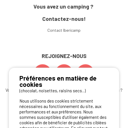
Vous avez un camping ?
Contactez-nous!
Contact Ibericamp
REJOIGNEZ-NOUS
Préférences en matière de
cookies
Vous souhaitez bénéficier des
meilleures offres camping
?
(chocolat, noisettes, raisins secs...)
Abonnez-vous à la newsletter
dès aujourd'hui
Nous utilisons des cookies strictement
nécessaires au fonctionnement du site, aux
S'ABONNER
performances et aux préférences. Nous
sommes susceptibles d’utiliser également des
cookies afin de bénéficier de publicités ciblées