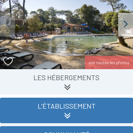
Previous
Next
voir toutes les photos
LES HÉBERGEMENTS
L'ÉTABLISSEMENT