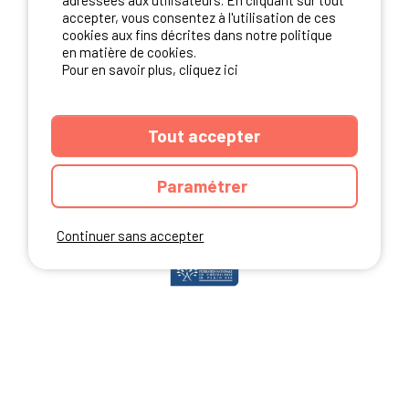
adressées aux utilisateurs. En cliquant sur tout
accepter, vous consentez à l'utilisation de ces
cookies aux fins décrites dans notre politique
en matière de cookies.
NOS PARTENAIRES
Pour en savoir plus, cliquez ici
Tout accepter
Paramétrer
Continuer sans accepter
ANNUAIRE
CGU DU SITE
MENTIONS LEGALES
COOKIES
CHARTE DE CONFIDENTIALITÉ
PLAN DU SITE
Ibericamp.com © 2026 Ibericamp; all rights reserved. All media and pictures
are property of their respective owners.