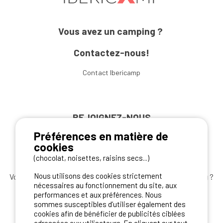
Vous avez un camping ?
Contactez-nous!
Contact Ibericamp
REJOIGNEZ-NOUS
Préférences en matière de
cookies
(chocolat, noisettes, raisins secs...)
Nous utilisons des cookies strictement
Vous souhaitez bénéficier des
meilleures offres camping
?
nécessaires au fonctionnement du site, aux
Abonnez-vous à la newsletter
dès aujourd'hui
performances et aux préférences. Nous
sommes susceptibles d’utiliser également des
S'ABONNER
cookies afin de bénéficier de publicités ciblées