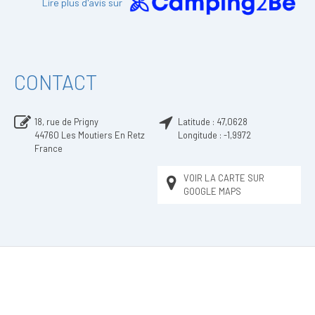
Lire plus d'avis sur
CONTACT
18, rue de Prigny
Latitude :
47,0628
44760
Les Moutiers En Retz
Longitude :
-1,9972
France
VOIR LA CARTE SUR
GOOGLE MAPS