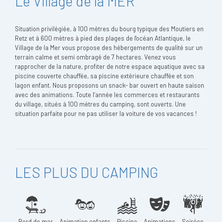
Le Village de la MER
Situation privilégiée, à 100 mètres du bourg typique des Moutiers en
Retz et à 600 mètres à pied des plages de l'océan Atlantique, le
Village de la Mer vous propose des hébergements de qualité sur un
terrain calme et semi ombragé de 7 hectares. Venez vous
rapprocher de la nature, profiter de notre espace aquatique avec sa
piscine couverte chauffée, sa piscine extérieure chauffée et son
lagon enfant. Nous proposons un snack- bar ouvert en haute saison
avec des animations. Toute l’année les commerces et restaurants
du village, situés à 100 mètres du camping, sont ouverts. Une
situation parfaite pour ne pas utiliser la voiture de vos vacances !
LES PLUS DU CAMPING
Bord de mer
Animation enfants
Piscine
Animations
Soirées