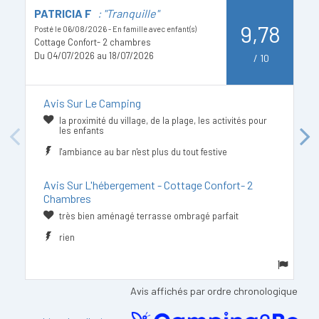
PATRICIA F
: "Tranquille"
H
9,78
Posté le 06/08/2026 - En famille avec enfant(s)
Po
Cottage Confort- 2 chambres
C
Du 04/07/2026 au 18/07/2026
D
/
10
Avis Sur Le Camping
la proximité du village, de la plage, les activités pour
les enfants
Previous
Next
l'ambiance au bar n'est plus du tout festive
Avis Sur L'hébergement - Cottage Confort- 2
Chambres
très bien aménagé terrasse ombragé parfait
rien
Avis affichés par ordre chronologique