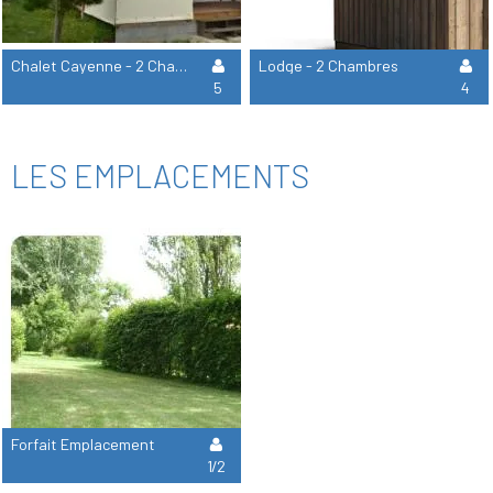
Chalet Cayenne - 2 Chambres
Lodge - 2 Chambres
5
4
LES EMPLACEMENTS
Forfait Emplacement
1/2