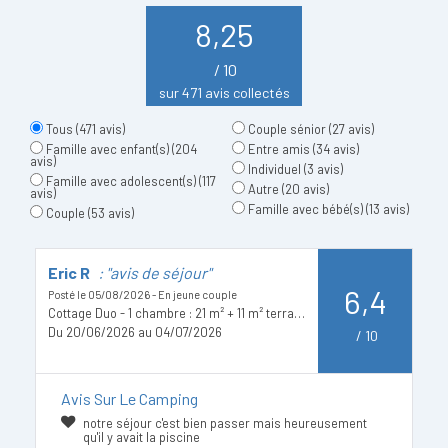
8,25
/ 10
sur 471 avis collectés
Tous
(471 avis)
Couple sénior
(27 avis)
Famille avec enfant(s)
(204
Entre amis
(34 avis)
avis)
Individuel
(3 avis)
Famille avec adolescent(s)
(117
Autre
(20 avis)
avis)
Famille avec bébé(s)
(13 avis)
Couple
(53 avis)
Eric R
: "avis de séjour"
S
6,4
e
Posté le 05/08/2026 - En jeune couple
Cottage Duo - 1 chambre : 21 m² + 11 m² terrasse
Po
Du 20/06/2026 au 04/07/2026
/
10
D
Avis Sur Le Camping
notre séjour c'est bien passer mais heureusement
qu'il y avait la piscine