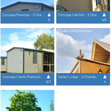
Cottage Prestige - 3 Chambres : 37 M² + 18 M² De Terrasse Semi Couverte
Cottage Life Pmr - 2 Chambres : 32 M² + 15 M² De Terrasse Semi-Couverte
6
4/5
Cottage Family Premium - 3 Chambres : 33M² + 15 M² De Terrasse Semi-Couverte
Safari Lodge - 2 Chambres : 26M² - Terrasse Semi-Couverte 12 M² 4 Pers.
6/7
4