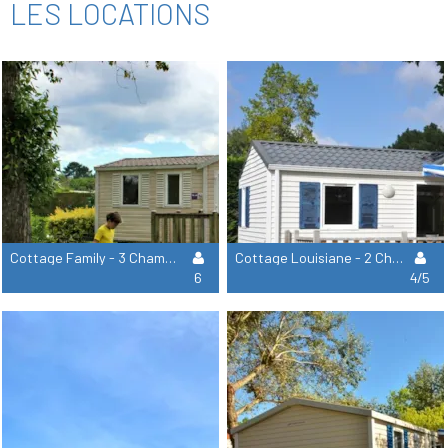
LES LOCATIONS
Cottage Family - 3 Chambres : 32 M² + 11 M² Terrasse
Cottage Louisiane - 2 Chambres : 31 M² + 15 M² Terrasse Semi-Couverte
6
4/5