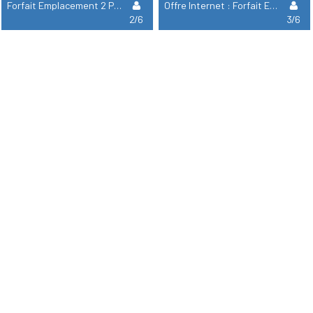
Forfait Emplacement 2 Pers + Électricité + Voiture + Tente Ou Caravane
Offre Internet : Forfait Emplacement + Électricité + Voiture Ou Camping Car Ou Tente Ou Caravane
2/6
3/6