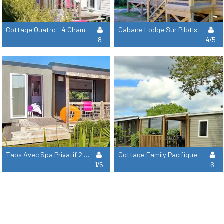
Cottage Quatro - 4 Chambres : 39 M² + 15 M² Terrasse Semi Couverte
Cabane Lodge Sur Pilotis - 2 Chambres : 32 M² + Terrasse 11 M² Couverte
8
4/5
Taos Avec Spa Privatif 2 Chambres Avec Terrasse Semi Couverte 5P
Cottage Family Pacifique - 3 Chambres : 30M² + 9 M² Terrasse
1/5
6