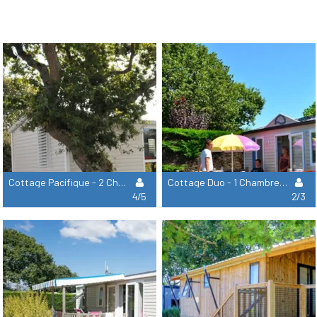
Cottage Pacifique - 2 Chambres : 27 M² + 9 M² Terrasse Couverte
Cottage Duo - 1 Chambre : 21 M² + 11 M² Terrasse
4/5
2/3