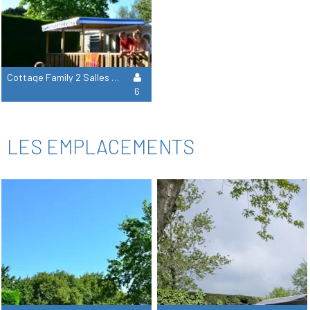
Cottage Family 2 Salles De Bain - 3 Chambres : 37 M² + 18 M² De Terrasse Semi Couverte
6
LES EMPLACEMENTS