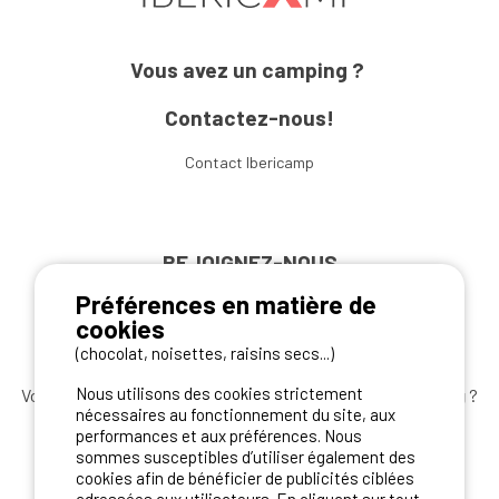
Vous avez un camping ?
Contactez-nous!
Contact Ibericamp
REJOIGNEZ-NOUS
Préférences en matière de
cookies
(chocolat, noisettes, raisins secs...)
Nous utilisons des cookies strictement
Vous souhaitez bénéficier des
meilleures offres camping
?
nécessaires au fonctionnement du site, aux
Abonnez-vous à la newsletter
dès aujourd'hui
performances et aux préférences. Nous
sommes susceptibles d’utiliser également des
S'ABONNER
cookies afin de bénéficier de publicités ciblées