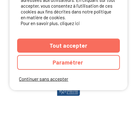
adressées aux utilisateurs. En cliquant sur tout
accepter, vous consentez à l'utilisation de ces
cookies aux fins décrites dans notre politique
en matière de cookies.
NOS PARTENAIRES
Pour en savoir plus, cliquez ici
Tout accepter
Paramétrer
Continuer sans accepter
ANNUAIRE
CGU DU SITE
MENTIONS LEGALES
COOKIES
CHARTE DE CONFIDENTIALITÉ
PLAN DU SITE
Ibericamp.com © 2026 Ibericamp; all rights reserved. All media and pictures
are property of their respective owners.