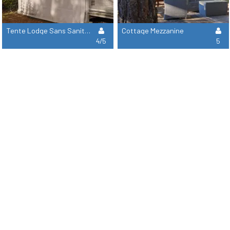
Tente Lodge Sans Sanitaires
Cottage Mezzanine
4/5
5