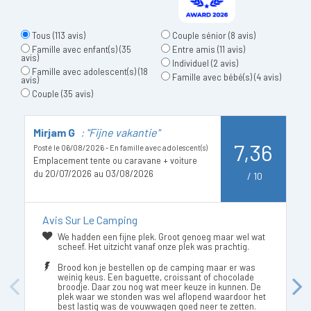
Tous
(113 avis)
Couple sénior
(8 avis)
Famille avec enfant(s)
(35
Entre amis
(11 avis)
avis)
Individuel
(2 avis)
Famille avec adolescent(s)
(18
Famille avec bébé(s)
(4 avis)
avis)
Couple
(35 avis)
Mirjam G
: "Fijne vakantie"
B
7,36
Posté le 06/08/2026 - En famille avec adolescent(s)
Po
Emplacement tente ou caravane + voiture
E
du 20/07/2026 au 03/08/2026
d
/
10
Avis Sur Le Camping
We hadden een fijne plek. Groot genoeg maar wel wat
scheef. Het uitzicht vanaf onze plek was prachtig.
Brood kon je bestellen op de camping maar er was
weinig keus. Een baguette, croissant of chocolade
broodje. Daar zou nog wat meer keuze in kunnen. De
Previous
Next
plek waar we stonden was wel aflopend waardoor het
best lastig was de vouwwagen goed neer te zetten.