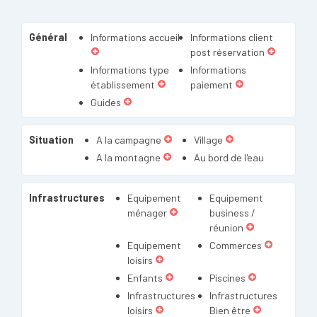
Général
Informations accueil
Informations client
post réservation
Informations type
Informations
établissement
paiement
Guides
Situation
A la campagne
Village
A la montagne
Au bord de l'eau
Infrastructures
Equipement
Equipement
ménager
business /
réunion
Equipement
Commerces
loisirs
Enfants
Piscines
Infrastructures
Infrastructures
loisirs
Bien être