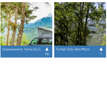
Emplacement Tente Ou Caravane + Voiture
Forfait Solo Vélo/Moto
1/6
1