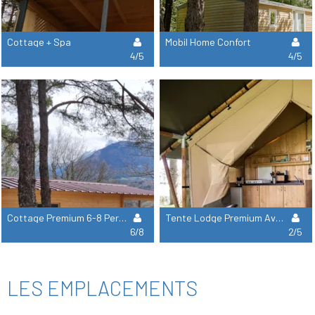
Cottage + Spa
Mobil Home Confort
4/5
4/5
Cottage Premium 6-8 Personnes +Spa
Tente Lodge Premium Avec Sanitaires 5 Personnes
6/8
2/5
LES EMPLACEMENTS