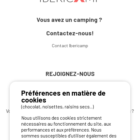
Vous avez un camping ?
Contactez-nous!
Contact Ibericamp
REJOIGNEZ-NOUS
Préférences en matière de
cookies
(chocolat, noisettes, raisins secs...)
Vous souhaitez bénéficier des
meilleures offres camping
?
Nous utilisons des cookies strictement
Abonnez-vous à la newsletter
dès aujourd'hui
nécessaires au fonctionnement du site, aux
performances et aux préférences. Nous
S'ABONNER
sommes susceptibles d’utiliser également des