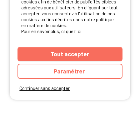
cookies afin de bénéficier de publicités ciblées
adressées aux utilisateurs. En cliquant sur tout
accepter, vous consentez à l'utilisation de ces
NOS PARTENAIRES
cookies aux fins décrites dans notre politique
en matière de cookies.
Pour en savoir plus, cliquez ici
Tout accepter
Paramétrer
Continuer sans accepter
ANNUAIRE
CGU DU SITE
MENTIONS LEGALES
COOKIES
CHARTE DE CONFIDENTIALITÉ
PLAN DU SITE
Ibericamp.com © 2026 Ibericamp; all rights reserved. All media and pictures
are property of their respective owners.