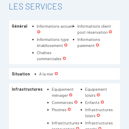
LES SERVICES
Général
Informations accueil
Informations client
post réservation
Informations type
Informations
établissement
paiement
Chaînes
commerciales
Situation
A la mer
Infrastructures
Equipement
Equipement
ménager
loisirs
Commerces
Enfants
Piscines
Infrastructures
loisirs
Infrastructures
Infrastructures
restauration
sports