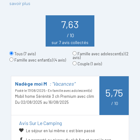
savoir plus
7,63
/ 10
sur 7 avis collectés
Tous
(7 avis)
Famille avec adolescent(s)
(2
avis)
Famille avec enfant(s)
(4 avis)
Couple
(1 avis)
Nadège moi M
: "Vacances"
A
5,75
Posté le 17/08/2025 - En famille avec adolescent(s)
Po
Mobil home Sérénité 3 ch Premium avec clim
Mo
Du 02/08/2025 au 16/08/2025
D
/
10
Avis Sur Le Camping
Le séjour en lui même c est bien passé