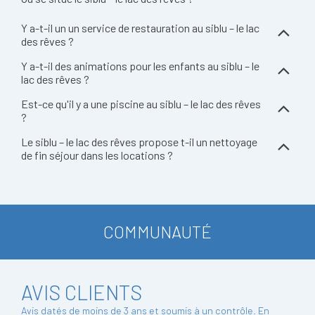
Y a-t-il un un service de restauration au siblu – le lac
des rêves ?
Y a-t-il des animations pour les enfants au siblu – le
lac des rêves ?
Est-ce qu'il y a une piscine au siblu – le lac des rêves
?
Le siblu – le lac des rêves propose t-il un nettoyage
de fin séjour dans les locations ?
COMMUNAUTÉ
AVIS CLIENTS
Avis datés de moins de 3 ans et soumis à un contrôle.
En