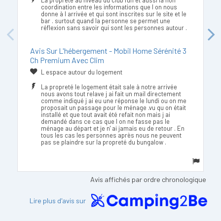
La propreté au niveau du club fun et aussi la non
coordination entre les informations que l on nous
donne à l arrivée et qui sont inscrites sur le site et le
bar . surtout quand la personne se permet une
réflexion sans savoir qui sont les personnes autour .
Previous
Next
Avis Sur L'hébergement - Mobil Home Sérénité 3
Ch Premium Avec Clim
L espace autour du logement
La propreté le logement était sale à notre arrivée
nous avons tout relave j ai fait un mail directement
comme indiqué j ai eu une réponse le lundi ou on me
proposait un passage pour le ménage .vu qu on était
installé et que tout avait été refait non mais j ai
demandé dans ce cas que l on ne fasse pas le
ménage au départ et je n' ai jamais eu de retour . En
tous les cas les personnes après nous ne peuvent
pas se plaindre sur la propreté du bungalow .
Avis affichés par ordre chronologique
Lire plus d'avis sur