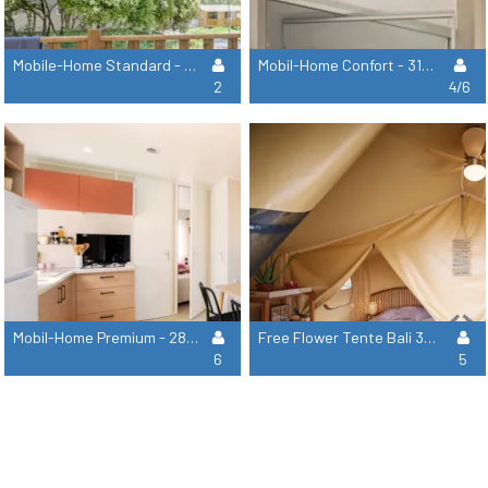
Mobile-Home Standard - 23M² (1 Chambre - Climatisation - Tv)
Mobil-Home Confort - 31M² (2 Chambres - Climatisation + Tv)
2
4/6
Mobil-Home Premium - 28M² (3 Chambres + Climatisation + Tv + Lave Vaisselle+ Draps Et Serviettes)
Free Flower Tente Bali 32M² (2 Chambres - Sans Sanitaires)
6
5