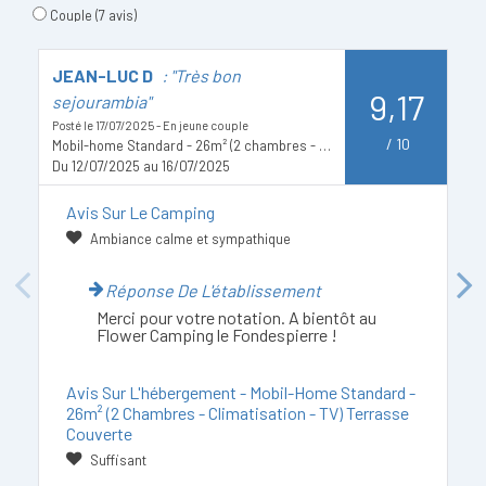
Couple
(7 avis)
JEAN-LUC D
: "Très bon
M
9,17
sejourambia"
Po
E
Posté le 17/07/2025 - En jeune couple
D
/
10
Mobil-home Standard - 26m² (2 chambres - climatisation - TV) terrasse couverte
Du 12/07/2025 au 16/07/2025
Avis Sur Le Camping
Ambiance calme et sympathique
Previous
Next
Réponse De L'établissement
Merci pour votre notation. A bientôt au
Flower Camping le Fondespierre !
Avis Sur L'hébergement - Mobil-Home Standard -
26m² (2 Chambres - Climatisation - TV) Terrasse
Couverte
Suffisant