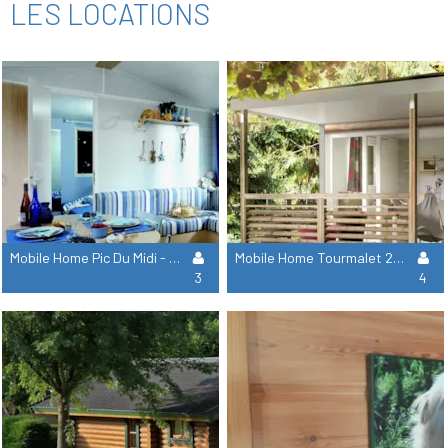
LES LOCATIONS
Mobile Home Pic Du Midi - 2 Chambres = Draps + Serviettes +Ménage
Mobile Home Tourmalet 2 Chambres = Draps + Serviettes +Ménage
3
4