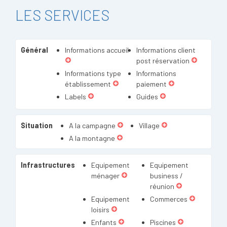
LES SERVICES
Général
Informations accueil
Informations client
post réservation
Informations type
Informations
établissement
paiement
Labels
Guides
Situation
A la campagne
Village
A la montagne
Infrastructures
Equipement
Equipement
ménager
business /
réunion
Equipement
Commerces
loisirs
Enfants
Piscines