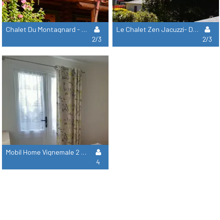
Chalet Du Montagnard - 2 Chambres =Draps + Serviettes +Ménage
Le Chalet Zen Jacuzzi- Draps + Serviettes +Ménage
2/3
2/3
Mobil Home Vignemale 2 Chambres = Draps + Serviettes +Ménage 4 Pers
4