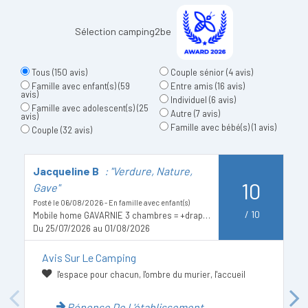
Sélection camping2be
Tous
(150 avis)
Couple sénior
(4 avis)
Famille avec enfant(s)
(59
Entre amis
(16 avis)
avis)
Individuel
(6 avis)
Famille avec adolescent(s)
(25
Autre
(7 avis)
avis)
Famille avec bébé(s)
(1 avis)
Couple
(32 avis)
Jacqueline B
: "Verdure, Nature,
F
10
Gave"
Po
Posté le 06/08/2026 - En famille avec enfant(s)
D
/
10
Mobile home GAVARNIE 3 chambres = +draps + serviettes +ménage
Du 25/07/2026 au 01/08/2026
Avis Sur Le Camping
l'espace pour chacun, l'ombre du murier, l'accueil
Previous
Next
Réponse De L'établissement