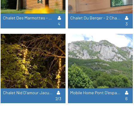
Chalet Des Marmottes - 2 Chambres = Draps + Serviettes +Ménage
Chalet Du Berger - 2 Chambres = Draps + Serviettes +Ménage
4
3
Chalet Nid D'amour Jacuzzi + Draps + Serviettes +Ménage
Mobile Home Pont D'espagne 3 Chambres, 2 Salles De Bain = Draps + Serviettes + Ménage
2/3
6