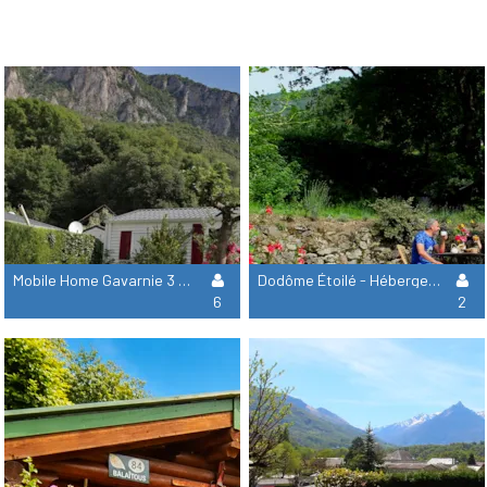
Mobile Home Gavarnie 3 Chambres = +Draps + Serviettes +Ménage
Dodôme Étoilé - Hébergement Insolite
6
2