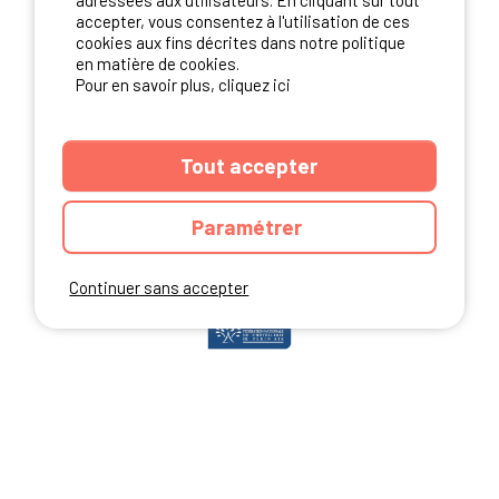
adressées aux utilisateurs. En cliquant sur tout
accepter, vous consentez à l'utilisation de ces
cookies aux fins décrites dans notre politique
en matière de cookies.
NOS PARTENAIRES
Pour en savoir plus, cliquez ici
Tout accepter
Paramétrer
Continuer sans accepter
ANNUAIRE
CGU DU SITE
MENTIONS LEGALES
COOKIES
CHARTE DE CONFIDENTIALITÉ
PLAN DU SITE
Ibericamp.com © 2026 Ibericamp; all rights reserved. All media and pictures
are property of their respective owners.