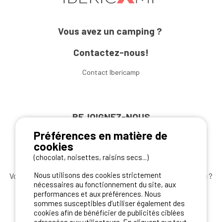
Vous avez un camping ?
Contactez-nous!
Contact Ibericamp
REJOIGNEZ-NOUS
Préférences en matière de
cookies
(chocolat, noisettes, raisins secs...)
Nous utilisons des cookies strictement
Vous souhaitez bénéficier des
meilleures offres camping
?
nécessaires au fonctionnement du site, aux
Abonnez-vous à la newsletter
dès aujourd'hui
performances et aux préférences. Nous
sommes susceptibles d’utiliser également des
S'ABONNER
cookies afin de bénéficier de publicités ciblées