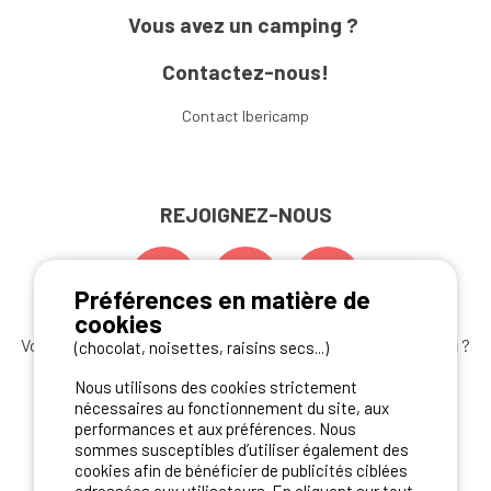
Vous avez un camping ?
Contactez-nous!
Contact Ibericamp
REJOIGNEZ-NOUS
Préférences en matière de
cookies
Vous souhaitez bénéficier des
meilleures offres camping
?
(chocolat, noisettes, raisins secs...)
Abonnez-vous à la newsletter
dès aujourd'hui
Nous utilisons des cookies strictement
nécessaires au fonctionnement du site, aux
S'ABONNER
performances et aux préférences. Nous
sommes susceptibles d’utiliser également des
cookies afin de bénéficier de publicités ciblées