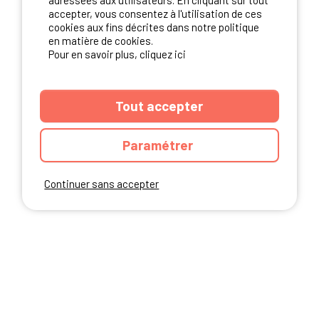
adressées aux utilisateurs. En cliquant sur tout
NOS PARTENAIRES
accepter, vous consentez à l'utilisation de ces
cookies aux fins décrites dans notre politique
en matière de cookies.
Pour en savoir plus, cliquez ici
Tout accepter
Paramétrer
Continuer sans accepter
ANNUAIRE
CGU DU SITE
MENTIONS LEGALES
COOKIES
CHARTE DE CONFIDENTIALITÉ
PLAN DU SITE
Ibericamp.com © 2026 Ibericamp; all rights reserved. All media and pictures
are property of their respective owners.
This site is protected by reCAPTCHA.