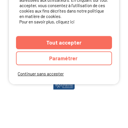
adressées aux utilisateurs. En cliquant sur tout
accepter, vous consentez à l'utilisation de ces
cookies aux fins décrites dans notre politique
en matière de cookies.
NOS PARTENAIRES
Pour en savoir plus, cliquez ici
Tout accepter
Paramétrer
Continuer sans accepter
ANNUAIRE
CGU DU SITE
MENTIONS LEGALES
COOKIES
CHARTE DE CONFIDENTIALITÉ
PLAN DU SITE
Ibericamp.com © 2026 Ibericamp; all rights reserved. All media and pictures
are property of their respective owners.