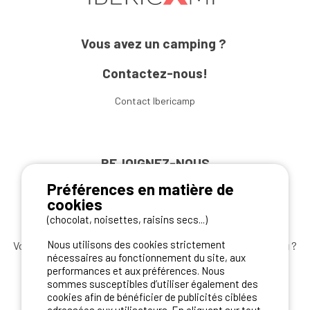
Vous avez un camping ?
Contactez-nous!
Contact Ibericamp
REJOIGNEZ-NOUS
Préférences en matière de
cookies
(chocolat, noisettes, raisins secs...)
Nous utilisons des cookies strictement
Vous souhaitez bénéficier des
meilleures offres camping
?
nécessaires au fonctionnement du site, aux
Abonnez-vous à la newsletter
dès aujourd'hui
performances et aux préférences. Nous
sommes susceptibles d’utiliser également des
S'ABONNER
cookies afin de bénéficier de publicités ciblées