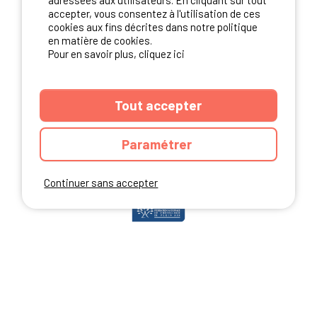
adressées aux utilisateurs. En cliquant sur tout
accepter, vous consentez à l'utilisation de ces
cookies aux fins décrites dans notre politique
en matière de cookies.
NOS PARTENAIRES
Pour en savoir plus, cliquez ici
Tout accepter
Paramétrer
Continuer sans accepter
ANNUAIRE
CGU DU SITE
MENTIONS LEGALES
COOKIES
CHARTE DE CONFIDENTIALITÉ
PLAN DU SITE
Ibericamp.com © 2026 Ibericamp; all rights reserved. All media and pictures
are property of their respective owners.