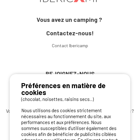
Vous avez un camping ?
Contactez-nous!
Contact Ibericamp
REJOIGNEZ-NOUS
Préférences en matière de
cookies
(chocolat, noisettes, raisins secs...)
Nous utilisons des cookies strictement
Vous souhaitez bénéficier des
meilleures offres camping
?
nécessaires au fonctionnement du site, aux
Abonnez-vous à la newsletter
dès aujourd'hui
performances et aux préférences. Nous
sommes susceptibles d’utiliser également des
S'ABONNER
cookies afin de bénéficier de publicités ciblées