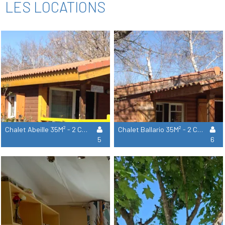
LES LOCATIONS
Chalet Abeille 35M² - 2 Chambres (T1)
Chalet Ballario 35M² - 2 Chambres (T2)
5
6