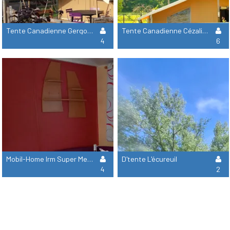
Tente Canadienne Gergovie 23M² - 2 Chambres (T7)
Tente Canadienne Cézalier 28M² - 2 Chambres
4
6
Mobil-Home Irm Super Mercure - 29M² - 2 Chambres (T5)
D'tente L'écureuil
4
2