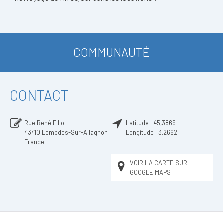
COMMUNAUTÉ
CONTACT
Rue René Filiol
Latitude :
45,3869
43410
Lempdes-Sur-Allagnon
Longitude :
3,2662
France
VOIR LA CARTE SUR
GOOGLE MAPS