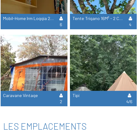
Mobil-Home Irm Loggia 28M² - 2 Chambres (T5)
Tente Trigano 16M² - 2 Chambres (T6)
6
4
Caravane Vintage
Tipi
2
4/6
LES EMPLACEMENTS