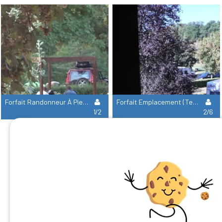
Forfait Randonneur À Pied, Vélo Ou Moto
Forfait Emplacement (Tente, Caravane Ou Camping-Car / Électricité)
1/2
2/6