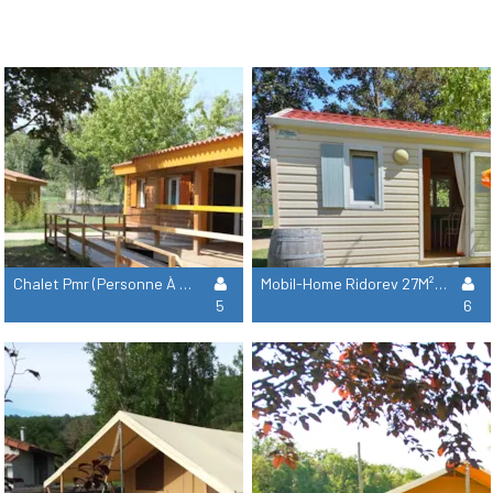
Chalet Pmr (Personne À Mobilité Réduite) 35M² - 2 Chambres (T3)
Mobil-Home Ridorev 27M² - 2 Chambres (T4)
5
6