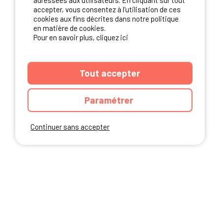
adressées aux utilisateurs. En cliquant sur tout
NOS PARTENAIRES
accepter, vous consentez à l'utilisation de ces
cookies aux fins décrites dans notre politique
en matière de cookies.
Pour en savoir plus, cliquez ici
Tout accepter
Paramétrer
Continuer sans accepter
ANNUAIRE
CGU DU SITE
MENTIONS LEGALES
COOKIES
CHARTE DE CONFIDENTIALITÉ
PLAN DU SITE
Ibericamp.com © 2026 Ibericamp; all rights reserved. All media and pictures
are property of their respective owners.
This site is protected by reCAPTCHA.