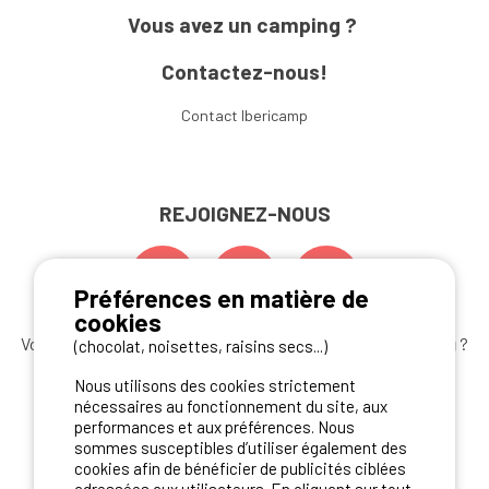
Vous avez un camping ?
Contactez-nous!
Contact Ibericamp
REJOIGNEZ-NOUS
Préférences en matière de
cookies
Vous souhaitez bénéficier des
meilleures offres camping
?
(chocolat, noisettes, raisins secs...)
Abonnez-vous à la newsletter
dès aujourd'hui
Nous utilisons des cookies strictement
nécessaires au fonctionnement du site, aux
S'ABONNER
performances et aux préférences. Nous
sommes susceptibles d’utiliser également des
cookies afin de bénéficier de publicités ciblées