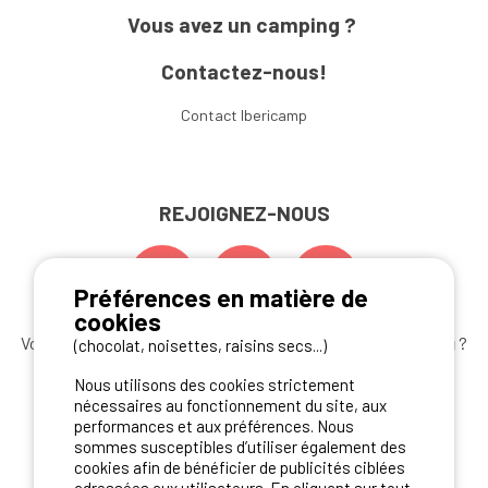
Vous avez un camping ?
Contactez-nous!
Contact Ibericamp
REJOIGNEZ-NOUS
Préférences en matière de
cookies
Vous souhaitez bénéficier des
meilleures offres camping
?
(chocolat, noisettes, raisins secs...)
Abonnez-vous à la newsletter
dès aujourd'hui
Nous utilisons des cookies strictement
nécessaires au fonctionnement du site, aux
S'ABONNER
performances et aux préférences. Nous
sommes susceptibles d’utiliser également des
cookies afin de bénéficier de publicités ciblées