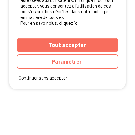
adressées aux utilisateurs. En cliquant sur tout
NOS PARTENAIRES
accepter, vous consentez à l'utilisation de ces
cookies aux fins décrites dans notre politique
en matière de cookies.
Pour en savoir plus, cliquez ici
Tout accepter
Paramétrer
Continuer sans accepter
ANNUAIRE
CGU DU SITE
MENTIONS LEGALES
COOKIES
CHARTE DE CONFIDENTIALITÉ
PLAN DU SITE
Ibericamp.com © 2026 Ibericamp; all rights reserved. All media and pictures
are property of their respective owners.
This site is protected by reCAPTCHA.