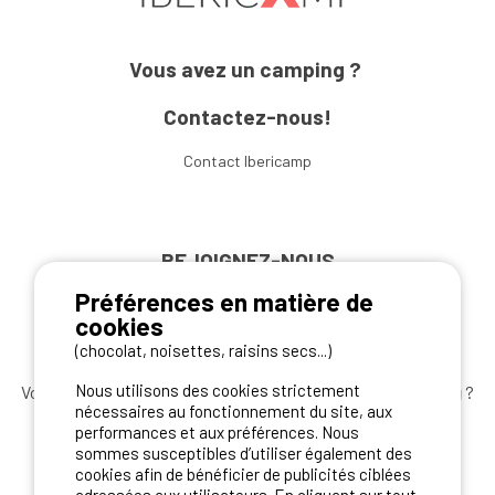
Vous avez un camping ?
Contactez-nous!
Contact Ibericamp
REJOIGNEZ-NOUS
Préférences en matière de
cookies
(chocolat, noisettes, raisins secs...)
Nous utilisons des cookies strictement
Vous souhaitez bénéficier des
meilleures offres camping
?
nécessaires au fonctionnement du site, aux
Abonnez-vous à la newsletter
dès aujourd'hui
performances et aux préférences. Nous
sommes susceptibles d’utiliser également des
S'ABONNER
cookies afin de bénéficier de publicités ciblées