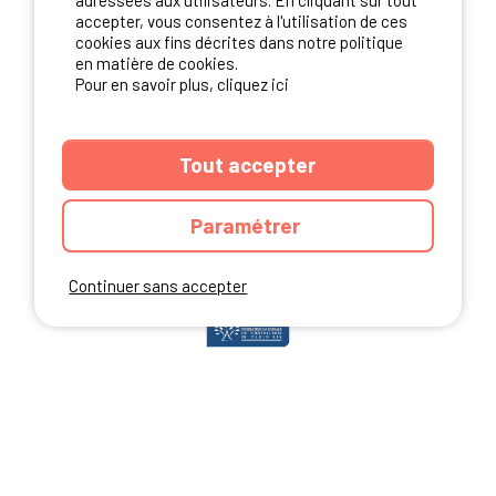
adressées aux utilisateurs. En cliquant sur tout
accepter, vous consentez à l'utilisation de ces
cookies aux fins décrites dans notre politique
en matière de cookies.
NOS PARTENAIRES
Pour en savoir plus, cliquez ici
Tout accepter
Paramétrer
Continuer sans accepter
ANNUAIRE
CGU DU SITE
MENTIONS LEGALES
COOKIES
CHARTE DE CONFIDENTIALITÉ
PLAN DU SITE
Ibericamp.com © 2026 Ibericamp; all rights reserved. All media and pictures
are property of their respective owners.