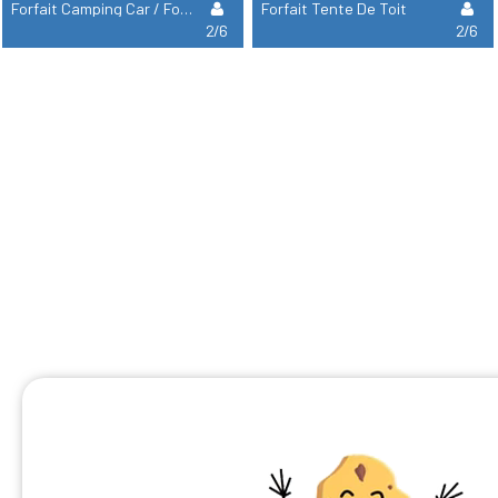
Forfait Camping Car / Fourgon (Électricité Incluse)
Forfait Tente De Toit
2/6
2/6