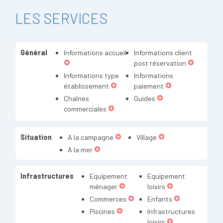
LES SERVICES
Général
Informations accueil
Informations client
post réservation
Informations type
Informations
établissement
paiement
Chaînes
Guides
commerciales
Situation
A la campagne
Village
A la mer
Infrastructures
Equipement
Equipement
ménager
loisirs
Commerces
Enfants
Piscines
Infrastructures
loisirs