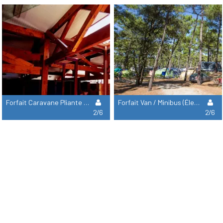
Forfait Caravane Pliante (Électricité Incluse)
Forfait Van / Minibus (Électricité Incluse)
2/6
2/6