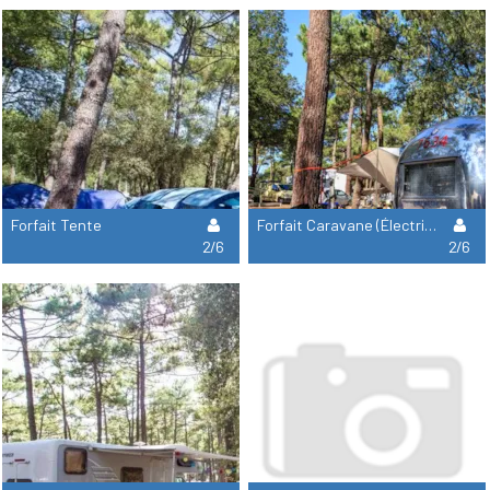
Forfait Tente
Forfait Caravane (Électricité Incluse)
2/6
2/6