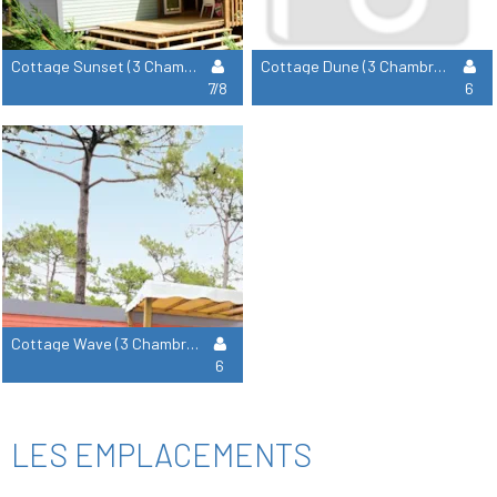
Cottage Sunset (3 Chambres)
Cottage Dune (3 Chambres)
7/8
6
Cottage Wave (3 Chambres)
6
LES EMPLACEMENTS