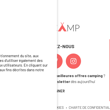
REJOIGNEZ-NOUS
ctionnement du site, aux
s d’utiliser également des
x utilisateurs. En cliquant sur
aux fins décrites dans notre
Vous souhaitez bénéficier des
meilleures offres camping
?
Abonnez-vous à la newsletter
dès aujourd'hui
S'ABONNER
U SITE
MENTIONS LEGALES
COOKIES
CHARTE DE CONFIDENTIAL