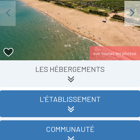
Previous
Next
voir toutes les photos
LES HÉBERGEMENTS
L'ÉTABLISSEMENT
COMMUNAUTÉ