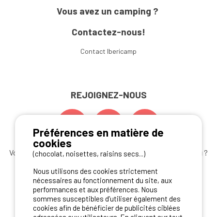
Vous avez un camping ?
Contactez-nous!
Contact Ibericamp
REJOIGNEZ-NOUS
Préférences en matière de
cookies
Vous souhaitez bénéficier des
meilleures offres camping
?
(chocolat, noisettes, raisins secs...)
Abonnez-vous à la newsletter
dès aujourd'hui
Nous utilisons des cookies strictement
nécessaires au fonctionnement du site, aux
S'ABONNER
performances et aux préférences. Nous
sommes susceptibles d’utiliser également des
cookies afin de bénéficier de publicités ciblées