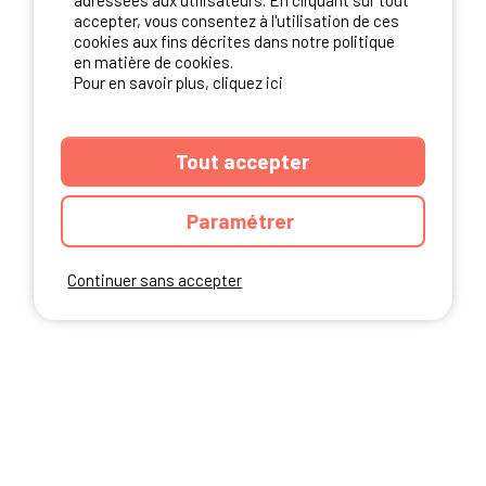
adressées aux utilisateurs. En cliquant sur tout
NOS PARTENAIRES
accepter, vous consentez à l'utilisation de ces
cookies aux fins décrites dans notre politique
en matière de cookies.
Pour en savoir plus, cliquez ici
Tout accepter
Paramétrer
Continuer sans accepter
ANNUAIRE
CGU DU SITE
MENTIONS LEGALES
COOKIES
CHARTE DE CONFIDENTIALITÉ
PLAN DU SITE
Ibericamp.com © 2026 Ibericamp; all rights reserved. All media and pictures
are property of their respective owners.
This site is protected by reCAPTCHA.