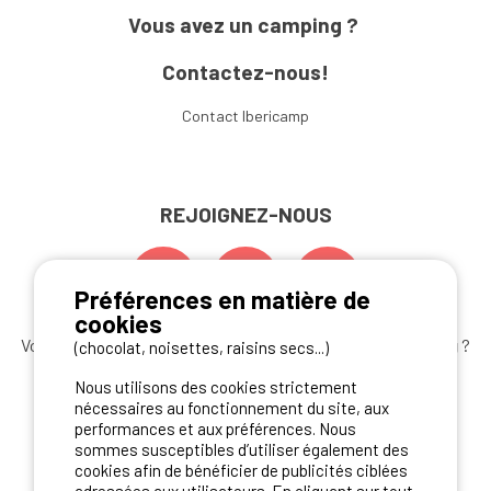
Vous avez un camping ?
Contactez-nous!
Contact Ibericamp
REJOIGNEZ-NOUS
Préférences en matière de
cookies
Vous souhaitez bénéficier des
meilleures offres camping
?
(chocolat, noisettes, raisins secs...)
Abonnez-vous à la newsletter
dès aujourd'hui
Nous utilisons des cookies strictement
nécessaires au fonctionnement du site, aux
S'ABONNER
performances et aux préférences. Nous
sommes susceptibles d’utiliser également des
cookies afin de bénéficier de publicités ciblées