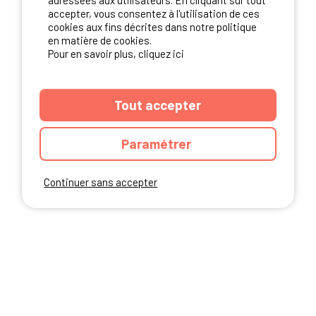
adressées aux utilisateurs. En cliquant sur tout
NOS PARTENAIRES
accepter, vous consentez à l'utilisation de ces
cookies aux fins décrites dans notre politique
en matière de cookies.
Pour en savoir plus, cliquez ici
Tout accepter
Paramétrer
Continuer sans accepter
ANNUAIRE
CGU DU SITE
MENTIONS LEGALES
COOKIES
CHARTE DE CONFIDENTIALITÉ
PLAN DU SITE
Ibericamp.com © 2026 Ibericamp; all rights reserved. All media and pictures
are property of their respective owners.
This site is protected by reCAPTCHA.