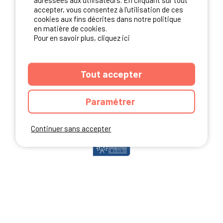
adressées aux utilisateurs. En cliquant sur tout
accepter, vous consentez à l'utilisation de ces
cookies aux fins décrites dans notre politique
en matière de cookies.
NOS PARTENAIRES
Pour en savoir plus, cliquez ici
Tout accepter
Paramétrer
Continuer sans accepter
ANNUAIRE
CGU DU SITE
MENTIONS LEGALES
COOKIES
CHARTE DE CONFIDENTIALITÉ
PLAN DU SITE
Ibericamp.com © 2026 Ibericamp; all rights reserved. All media and pictures
are property of their respective owners.