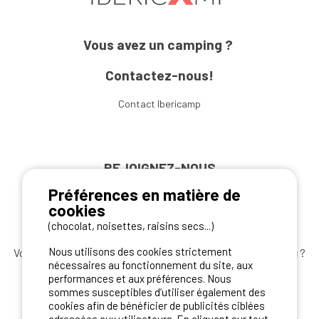
Vous avez un camping ?
Contactez-nous!
Contact Ibericamp
REJOIGNEZ-NOUS
Préférences en matière de
cookies
(chocolat, noisettes, raisins secs...)
Nous utilisons des cookies strictement
Vous souhaitez bénéficier des
meilleures offres camping
?
nécessaires au fonctionnement du site, aux
Abonnez-vous à la newsletter
dès aujourd'hui
performances et aux préférences. Nous
sommes susceptibles d’utiliser également des
S'ABONNER
cookies afin de bénéficier de publicités ciblées