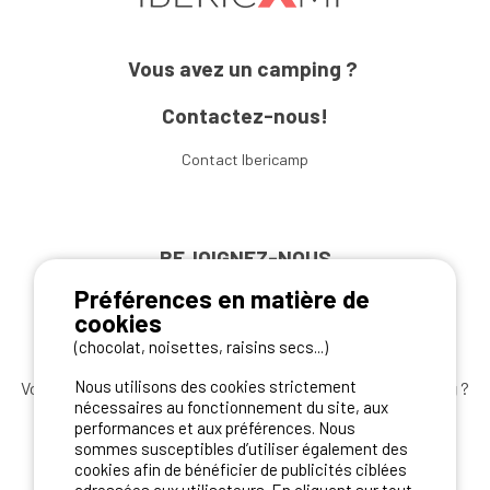
Vous avez un camping ?
Contactez-nous!
Contact Ibericamp
REJOIGNEZ-NOUS
Préférences en matière de
cookies
(chocolat, noisettes, raisins secs...)
Nous utilisons des cookies strictement
Vous souhaitez bénéficier des
meilleures offres camping
?
nécessaires au fonctionnement du site, aux
Abonnez-vous à la newsletter
dès aujourd'hui
performances et aux préférences. Nous
sommes susceptibles d’utiliser également des
S'ABONNER
cookies afin de bénéficier de publicités ciblées