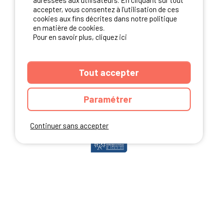
adressées aux utilisateurs. En cliquant sur tout
accepter, vous consentez à l'utilisation de ces
cookies aux fins décrites dans notre politique
en matière de cookies.
NOS PARTENAIRES
Pour en savoir plus, cliquez ici
Tout accepter
Paramétrer
Continuer sans accepter
ANNUAIRE
CGU DU SITE
MENTIONS LEGALES
COOKIES
CHARTE DE CONFIDENTIALITÉ
PLAN DU SITE
Ibericamp.com © 2026 Ibericamp; all rights reserved. All media and pictures
are property of their respective owners.