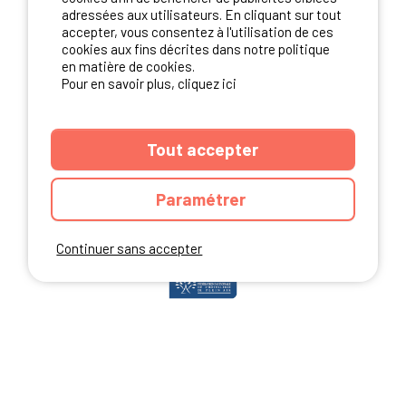
adressées aux utilisateurs. En cliquant sur tout
accepter, vous consentez à l'utilisation de ces
cookies aux fins décrites dans notre politique
en matière de cookies.
NOS PARTENAIRES
Pour en savoir plus, cliquez ici
Tout accepter
Paramétrer
Continuer sans accepter
ANNUAIRE
CGU DU SITE
MENTIONS LEGALES
COOKIES
CHARTE DE CONFIDENTIALITÉ
PLAN DU SITE
Ibericamp.com © 2026 Ibericamp; all rights reserved. All media and pictures