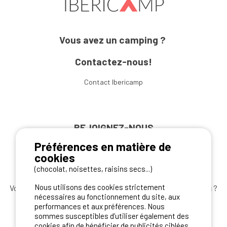
Vous avez un camping ?
Contactez-nous!
Contact Ibericamp
REJOIGNEZ-NOUS
Préférences en matière de
cookies
(chocolat, noisettes, raisins secs...)
Nous utilisons des cookies strictement
Vous souhaitez bénéficier des
meilleures offres camping
?
nécessaires au fonctionnement du site, aux
Abonnez-vous à la newsletter
dès aujourd'hui
performances et aux préférences. Nous
sommes susceptibles d’utiliser également des
S'ABONNER
cookies afin de bénéficier de publicités ciblées