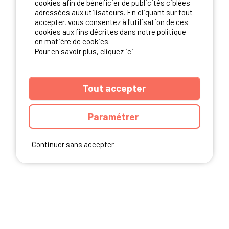
cookies afin de bénéficier de publicités ciblées
adressées aux utilisateurs. En cliquant sur tout
accepter, vous consentez à l'utilisation de ces
NOS PARTENAIRES
cookies aux fins décrites dans notre politique
en matière de cookies.
Pour en savoir plus, cliquez ici
Tout accepter
Paramétrer
Continuer sans accepter
ANNUAIRE
CGU DU SITE
MENTIONS LEGALES
COOKIES
CHARTE DE CONFIDENTIALITÉ
PLAN DU SITE
Ibericamp.com © 2026 Ibericamp; all rights reserved. All media and pictures
are property of their respective owners.