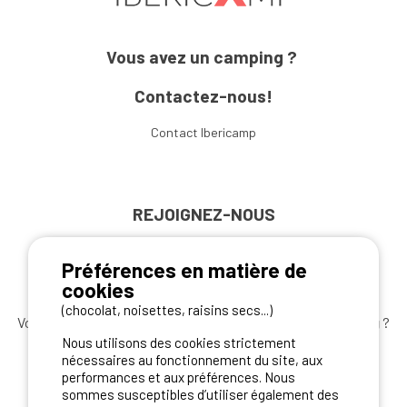
Vous avez un camping ?
Contactez-nous!
Contact Ibericamp
REJOIGNEZ-NOUS
Préférences en matière de
cookies
(chocolat, noisettes, raisins secs...)
Vous souhaitez bénéficier des
meilleures offres camping
?
Nous utilisons des cookies strictement
Abonnez-vous à la newsletter
dès aujourd'hui
nécessaires au fonctionnement du site, aux
performances et aux préférences. Nous
S'ABONNER
sommes susceptibles d’utiliser également des