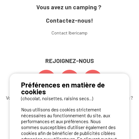
Vous avez un camping ?
Contactez-nous!
Contact Ibericamp
REJOIGNEZ-NOUS
Préférences en matière de
cookies
Vous souhaitez bénéficier des
meilleures offres camping
?
(chocolat, noisettes, raisins secs...)
Abonnez-vous à la newsletter
dès aujourd'hui
Nous utilisons des cookies strictement
nécessaires au fonctionnement du site, aux
S'ABONNER
performances et aux préférences. Nous
sommes susceptibles d’utiliser également des
cookies afin de bénéficier de publicités ciblées