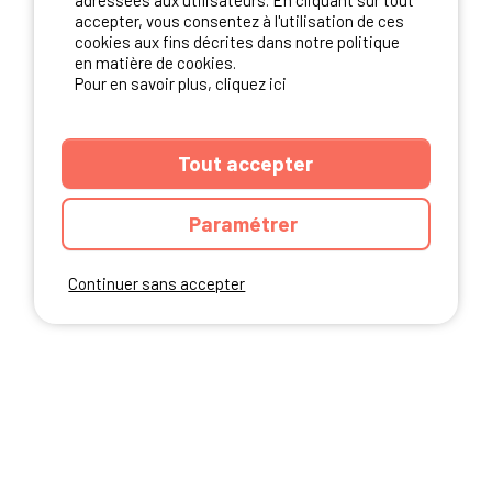
adressées aux utilisateurs. En cliquant sur tout
NOS PARTENAIRES
accepter, vous consentez à l'utilisation de ces
cookies aux fins décrites dans notre politique
en matière de cookies.
Pour en savoir plus, cliquez ici
Tout accepter
Paramétrer
Continuer sans accepter
ANNUAIRE
CGU DU SITE
MENTIONS LEGALES
COOKIES
CHARTE DE CONFIDENTIALITÉ
PLAN DU SITE
Ibericamp.com © 2026 Ibericamp; all rights reserved. All media and pictures
are property of their respective owners.
This site is protected by reCAPTCHA.