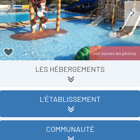
Previous
Next
voir toutes les photos
LES HÉBERGEMENTS
L'ÉTABLISSEMENT
COMMUNAUTÉ