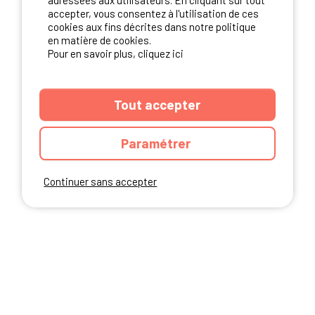
adressées aux utilisateurs. En cliquant sur tout
NOS PARTENAIRES
accepter, vous consentez à l'utilisation de ces
cookies aux fins décrites dans notre politique
en matière de cookies.
Pour en savoir plus, cliquez ici
Tout accepter
Paramétrer
Continuer sans accepter
ANNUAIRE
CGU DU SITE
MENTIONS LEGALES
COOKIES
CHARTE DE CONFIDENTIALITÉ
PLAN DU SITE
Ibericamp.com © 2026 Ibericamp; all rights reserved. All media and pictures
are property of their respective owners.
This site is protected by reCAPTCHA.