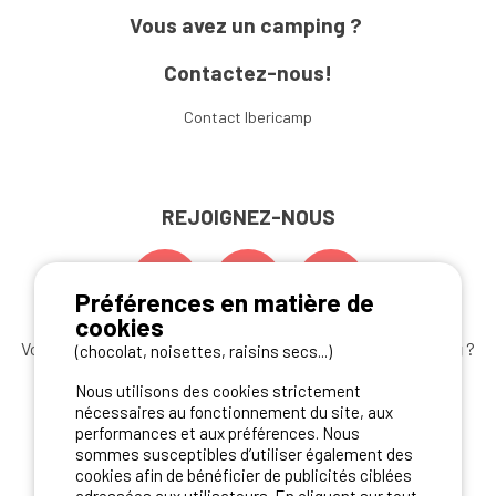
Vous avez un camping ?
Contactez-nous!
Contact Ibericamp
REJOIGNEZ-NOUS
Préférences en matière de
cookies
Vous souhaitez bénéficier des
meilleures offres camping
?
(chocolat, noisettes, raisins secs...)
Abonnez-vous à la newsletter
dès aujourd'hui
Nous utilisons des cookies strictement
nécessaires au fonctionnement du site, aux
S'ABONNER
performances et aux préférences. Nous
sommes susceptibles d’utiliser également des
cookies afin de bénéficier de publicités ciblées