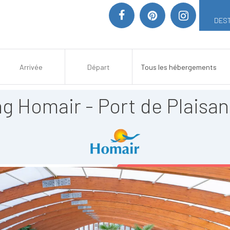
DEST
g Homair - Port de Plaisa
JOUTER À MA SÉLECTION
>> VOIR LE SITE