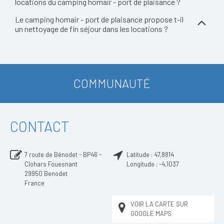
locations du camping homair - port de plaisance ?
Le camping homair - port de plaisance propose t-il
un nettoyage de fin séjour dans les locations ?
COMMUNAUTÉ
CONTACT
7 route de Bénodet - BP46 -
Latitude :
47,8814
Clohars Fouesnant
Longitude :
-4,1037
29950
Benodet
France
VOIR LA CARTE SUR
GOOGLE MAPS