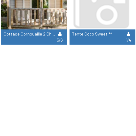
Cottage Cornouaille 2 Chambres ***
Tente Coco Sweet **
5/6
1/4