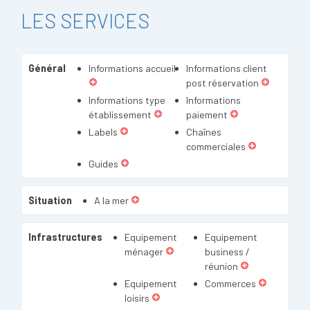
LES SERVICES
Général
Informations accueil
Informations client
post réservation
Informations type
Informations
établissement
paiement
Labels
Chaînes
commerciales
Guides
Situation
A la mer
Infrastructures
Equipement
Equipement
ménager
business /
réunion
Equipement
Commerces
loisirs