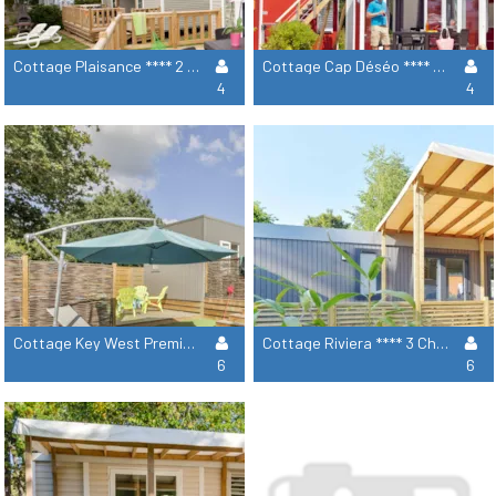
Cottage Plaisance **** 2 Chambres
Cottage Cap Déséo **** 2 Chambres
4
4
Cottage Key West Premium 3 Chambres 3 Salles De Bain 1 Jacuzzi
Cottage Riviera **** 3 Chambres 2 Salles De Bain
6
6