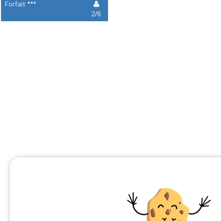
Forfait ***
2/6