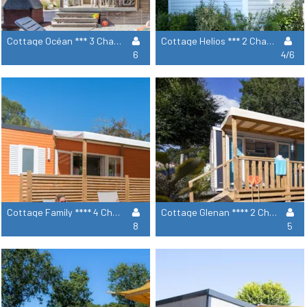
Cottage Océan *** 3 Chambres
Cottage Helios *** 2 Chambres Pmr - Adapté Pour Personnes À Mobilité Réduite
6
4/6
Cottage Family **** 4 Chambres
Cottage Glenan **** 2 Chambres
8
5