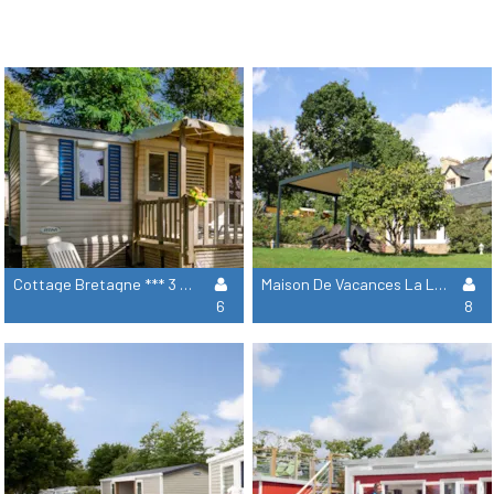
Cottage Bretagne *** 3 Chambres
Maison De Vacances La Longère **** 4 Chambres 2 Salles De Bain
6
8