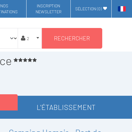
NOS
INSCRIPTION
SÉLECTION (
0
)
INATIONS
NEWSLETTER
RECHERCHER
nce
L'ÉTABLISSEMENT