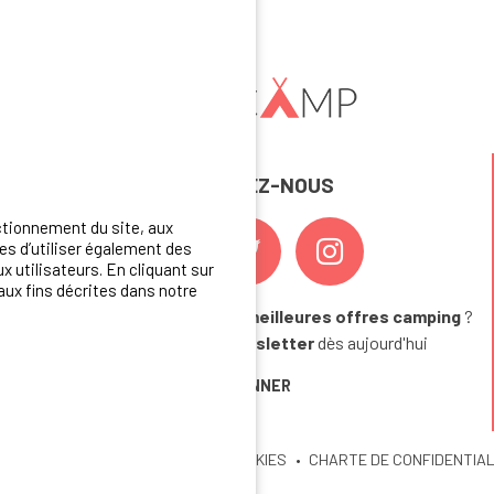
REJOIGNEZ-NOUS
ctionnement du site, aux
s d’utiliser également des
x utilisateurs. En cliquant sur
aux fins décrites dans notre
Vous souhaitez bénéficier des
meilleures offres camping
?
Abonnez-vous à la newsletter
dès aujourd'hui
S'ABONNER
U SITE
MENTIONS LEGALES
COOKIES
CHARTE DE CONFIDENTIAL