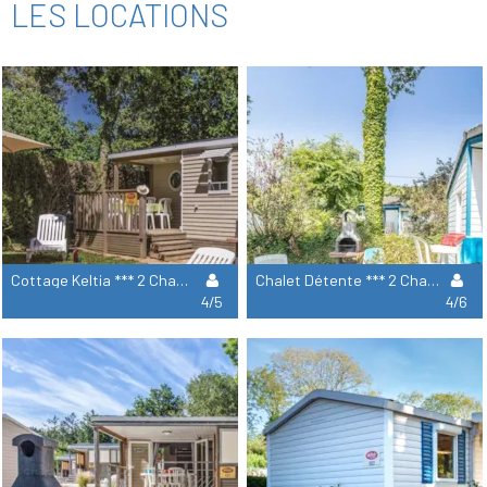
LES LOCATIONS
Cottage Keltia *** 2 Chambres
Chalet Détente *** 2 Chambres
4/5
4/6