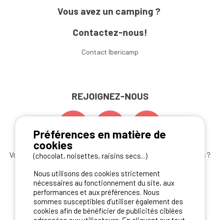
Vous avez un camping ?
Contactez-nous!
Contact Ibericamp
REJOIGNEZ-NOUS
Préférences en matière de
cookies
Vous souhaitez bénéficier des
meilleures offres camping
?
(chocolat, noisettes, raisins secs...)
Abonnez-vous à la newsletter
dès aujourd'hui
Nous utilisons des cookies strictement
nécessaires au fonctionnement du site, aux
S'ABONNER
performances et aux préférences. Nous
sommes susceptibles d’utiliser également des
cookies afin de bénéficier de publicités ciblées