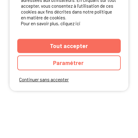
adressées aux utilisateurs. En cliquant sur tout
NOS PARTENAIRES
accepter, vous consentez à l'utilisation de ces
cookies aux fins décrites dans notre politique
en matière de cookies.
Pour en savoir plus, cliquez ici
Tout accepter
Paramétrer
Continuer sans accepter
ANNUAIRE
CGU DU SITE
MENTIONS LEGALES
COOKIES
CHARTE DE CONFIDENTIALITÉ
PLAN DU SITE
Ibericamp.com © 2026 Ibericamp; all rights reserved. All media and pictures
are property of their respective owners.
This site is protected by reCAPTCHA.