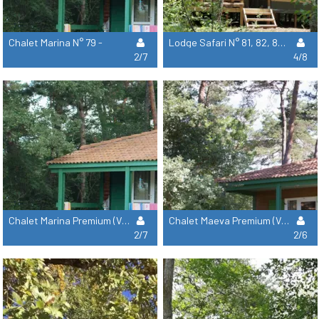
Chalet Marina N° 79 -
Lodge Safari N° 81, 82, 88-1 -
2/7
4/8
Chalet Marina Premium (Vue Champ) N° 10 Ou 22 -
Chalet Maeva Premium (Vue Champ) N° 5, 20, 21 -
2/7
2/6