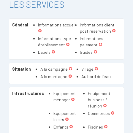
LES SERVICES
Général
Informations accueil
Informations client
post réservation
Informations type
Informations
établissement
paiement
Labels
Guides
Situation
A la campagne
Village
A la montagne
Au bord de l'eau
Infrastructures
Equipement
Equipement
ménager
business /
réunion
Equipement
Commerces
loisirs
Enfants
Piscines