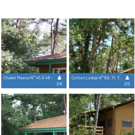
Chalet Maeva N° 45 À 48 -
Cotton Lodge N° 69, 71, 72, 75,
2/6
2/5