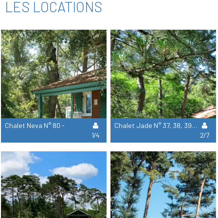
LES LOCATIONS
Chalet Neva N° 80 -
Chalet Jade N° 37, 38, 39, 40 -
1/4
2/7