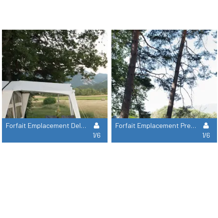
Forfait Emplacement Deluxe (Vue Champ Et Sanitaire Privé), Personnes Et Électricité En Supplément
Forfait Emplacement Premium (Vue Champ Ou Rivière), Personnes Et Électricité En Supplément
1/6
1/6