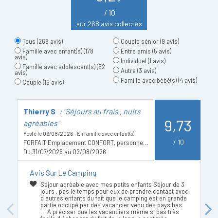
/ 10
sur 268 avis collectés
Tous
(268 avis)
Couple sénior
(9 avis)
Famille avec enfant(s)
(178
Entre amis
(5 avis)
avis)
Individuel
(1 avis)
Famille avec adolescent(s)
(52
Autre
(3 avis)
avis)
Famille avec bébé(s)
(4 avis)
Couple
(16 avis)
Thierry S
: "Séjours au frais , nuits
A
9,73
agréables"
Po
Posté le 06/08/2026 - En famille avec enfant(s)
D
/
10
FORFAIT Emplacement CONFORT, personnes et électricité en supplément
Du 31/07/2026 au 02/08/2026
Avis Sur Le Camping
Séjour agréable avec mes petits enfants Séjour de 3
jours , pas le temps pour eux de prendre contact avec
d autres enfants du fait que le camping est en grande
partie occupé par des vacancier venu des pays bas
Previous
Next
… A préciser que les vacanciers même si pas très