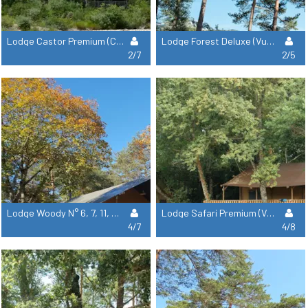
Lodge Castor Premium (Côté Rivière) N° 88, 119, 121, 170, 176, 177 -
Lodge Forest Deluxe (Vue Champ Et Sanitaire Privé) N° 136 À 150 -
2/7
2/5
Lodge Woody N° 6, 7, 11, 63, 64, 65 -
Lodge Safari Premium (Vue Champ) N° 53, 58, 59, 70, 73 -
4/7
4/8