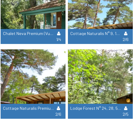
Chalet Neva Premium (Vue Champ) N° 8, 18, 19 -
Cottage Naturalis N° 9, 12, 13, 14, 15, 26, 27, 29, 30-33, 35, 36, 41, 42, 43, 44, 49, 50, 88 2
1/4
2/6
Cottage Naturalis Premium (Vue Rivière) N° 163 Ou 164 -
Lodge Forest N° 24, 28, 57, 60, 62, 108, 126, 166, 166-1, 179, 179-1-
2/6
2/5