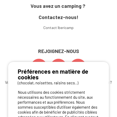
Vous avez un camping ?
Contactez-nous!
Contact Ibericamp
REJOIGNEZ-NOUS
Préférences en matière de
cookies
Vous souhaitez bénéficier des
meilleures offres camping
?
(chocolat, noisettes, raisins secs...)
Abonnez-vous à la newsletter
dès aujourd'hui
Nous utilisons des cookies strictement
nécessaires au fonctionnement du site, aux
S'ABONNER
performances et aux préférences. Nous
sommes susceptibles d’utiliser également des
cookies afin de bénéficier de publicités ciblées