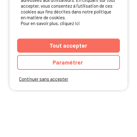
adressées aux utilisateurs. En cliquant sur tout
NOS PARTENAIRES
accepter, vous consentez à l'utilisation de ces
cookies aux fins décrites dans notre politique
en matière de cookies.
Pour en savoir plus, cliquez ici
Tout accepter
Paramétrer
Continuer sans accepter
ANNUAIRE
CGU DU SITE
MENTIONS LEGALES
COOKIES
CHARTE DE CONFIDENTIALITÉ
PLAN DU SITE
Ibericamp.com © 2026 Ibericamp; all rights reserved. All media and pictures
are property of their respective owners.
This site is protected by reCAPTCHA.