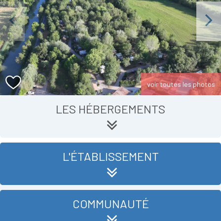
Previous
Next
voir toutes les photos
LES HÉBERGEMENTS
L'ÉTABLISSEMENT
COMMUNAUTÉ