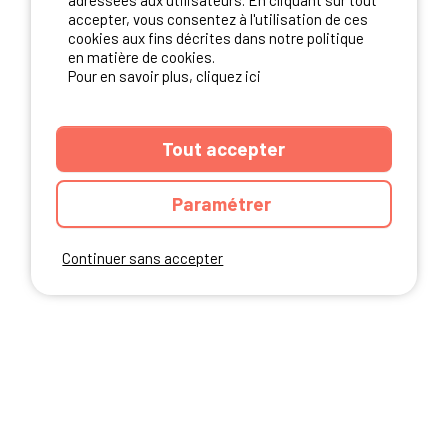
adressées aux utilisateurs. En cliquant sur tout
NOS PARTENAIRES
accepter, vous consentez à l'utilisation de ces
cookies aux fins décrites dans notre politique
en matière de cookies.
Pour en savoir plus, cliquez ici
Tout accepter
Paramétrer
Continuer sans accepter
ANNUAIRE
CGU DU SITE
MENTIONS LEGALES
COOKIES
CHARTE DE CONFIDENTIALITÉ
PLAN DU SITE
Ibericamp.com © 2026 Ibericamp; all rights reserved. All media and pictures
are property of their respective owners.
This site is protected by reCAPTCHA.