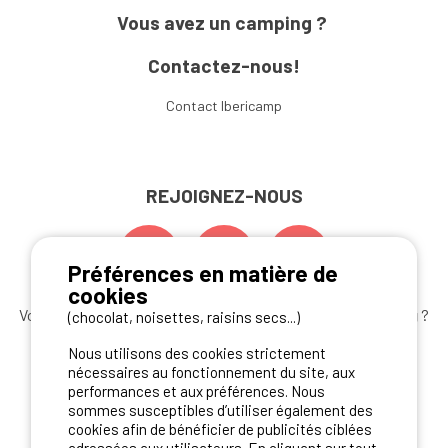
Vous avez un camping ?
Contactez-nous!
Contact Ibericamp
REJOIGNEZ-NOUS
Préférences en matière de
cookies
Vous souhaitez bénéficier des
meilleures offres camping
?
(chocolat, noisettes, raisins secs...)
Abonnez-vous à la newsletter
dès aujourd'hui
Nous utilisons des cookies strictement
nécessaires au fonctionnement du site, aux
S'ABONNER
performances et aux préférences. Nous
sommes susceptibles d’utiliser également des
cookies afin de bénéficier de publicités ciblées