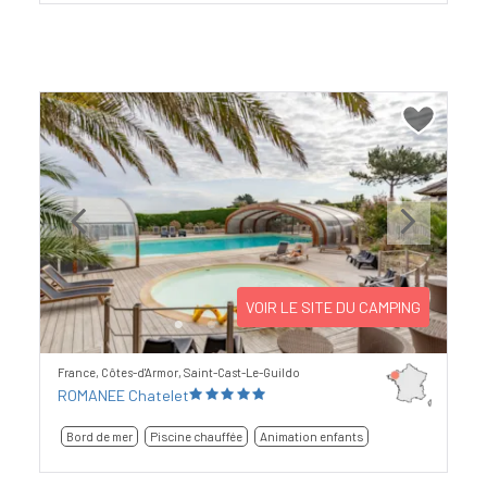
Previous
Next
VOIR LE SITE DU CAMPING
France, Côtes-d'Armor, Saint-Cast-Le-Guildo
ROMANEE Chatelet
Bord de mer
Piscine chauffée
Animation enfants