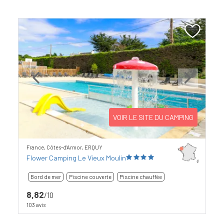
Previous
Next
VOIR LE SITE DU CAMPING
France, Côtes-d'Armor, ERQUY
Flower Camping Le Vieux Moulin
Bord de mer
Piscine couverte
Piscine chauffée
8,82
/10
103 avis