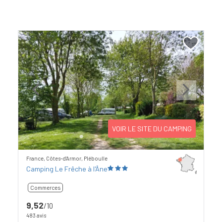
Previous
Next
VOIR LE SITE DU CAMPING
France, Côtes-d'Armor, Pléboulle
Camping Le Frêche à l'Âne
Commerces
9,52
/10
483 avis