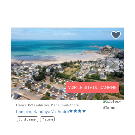
Previous
Next
VOIR LE SITE DU CAMPING
France, Côtes-d'Armor, Pléneuf-Val-André
Camping Sandaya Val André
Bord de mer
Piscine