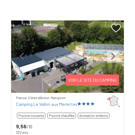
Previous
Next
VOIR LE SITE DU CAMPING
France, Côtes-d'Armor, Matignon
Camping Le Vallon aux Merlettes
Piscine couverte
Piscine chauffée
Animation enfants
9,56
/10
332 avis