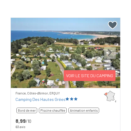
Previous
Next
VOIR LE SITE DU CAMPING
France, Côtes-d'Armor, ERQUY
Camping Des Hautes Grées
Bord de mer
Piscine chauffée
Animation enfants
8,99
/10
63 avis