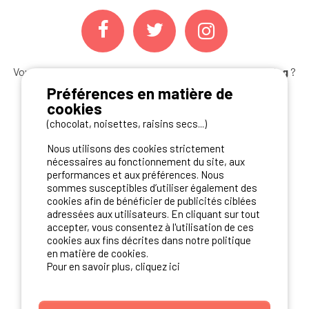
Vous souhaitez bénéficier des
meilleures offres camping
?
Abonnez-vous à la newsletter
dès aujourd'hui
Préférences en matière de
cookies
S'ABONNER
(chocolat, noisettes, raisins secs...)
Nous utilisons des cookies strictement
nécessaires au fonctionnement du site, aux
performances et aux préférences. Nous
NOS PARTENAIRES
sommes susceptibles d’utiliser également des
cookies afin de bénéficier de publicités ciblées
adressées aux utilisateurs. En cliquant sur tout
accepter, vous consentez à l'utilisation de ces
cookies aux fins décrites dans notre politique
en matière de cookies.
Pour en savoir plus, cliquez ici