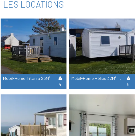
LES LOCATIONS
Mobil-Home Titania 23M²
Mobil-Home Hélios 32M² Pmr
4
5