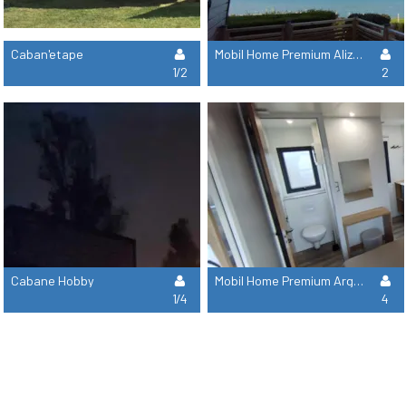
Caban'etape
Mobil Home Premium Alizé 22M²
1/2
2
Cabane Hobby
Mobil Home Premium Argoat 32M²
1/4
4