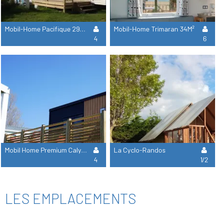
Mobil-Home Pacifique 29M² Terrasse Semi-Couverte
Mobil-Home Trimaran 34M²
4
6
Mobil Home Premium Calypso 30M²
La Cyclo-Randos
4
1/2
LES EMPLACEMENTS