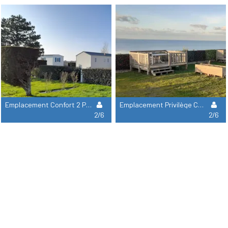
Emplacement Confort 2 Personnes + 1 Caravane Ou 1 Camping-Car Ou 1 Voiture Avec Tente + Électricité
Emplacement Privilège Camping-Car Avec Terrasse Privative Vue Mer : 2 Pers + 1 Camping Car
2/6
2/6