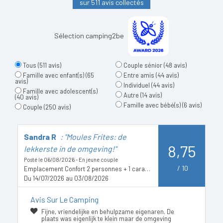
sur 511 avis collectés
Sélection camping2be
Tous
(511 avis)
Couple sénior
(48 avis)
Famille avec enfant(s)
(65
Entre amis
(44 avis)
avis)
Individuel
(44 avis)
Famille avec adolescent(s)
Autre
(14 avis)
(40 avis)
Famille avec bébé(s)
(6 avis)
Couple
(250 avis)
Sandra R
: "Moules Frites: de
N
8,75
lekkerste in de omgeving!"
s
Posté le 06/08/2026 - En jeune couple
Po
/
10
Emplacement Confort 2 personnes + 1 caravane ou 1 camping-car ou 1 voiture avec tente + électricité
C
Du 14/07/2026 au 03/08/2026
D
Avis Sur Le Camping
Fijne, vriendelijke en behulpzame eigenaren. De
plaats was eigenlijk te klein maar de omgeving