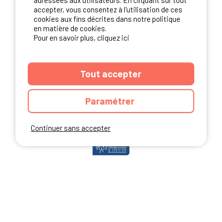
adressées aux utilisateurs. En cliquant sur tout
accepter, vous consentez à l'utilisation de ces
cookies aux fins décrites dans notre politique
en matière de cookies.
NOS PARTENAIRES
Pour en savoir plus, cliquez ici
Tout accepter
Paramétrer
Continuer sans accepter
ANNUAIRE
CGU DU SITE
MENTIONS LEGALES
COOKIES
CHARTE DE CONFIDENTIALITÉ
PLAN DU SITE
Ibericamp.com © 2026 Ibericamp; all rights reserved. All media and pictures
are property of their respective owners.