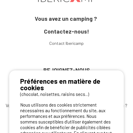
Vous avez un camping ?
Contactez-nous!
Contact Ibericamp
REJOIGNEZ-NOUS
Préférences en matière de
cookies
(chocolat, noisettes, raisins secs...)
Nous utilisons des cookies strictement
Vous souhaitez bénéficier des
meilleures offres camping
?
nécessaires au fonctionnement du site, aux
Abonnez-vous à la newsletter
dès aujourd'hui
performances et aux préférences. Nous
sommes susceptibles d’utiliser également des
S'ABONNER
cookies afin de bénéficier de publicités ciblées