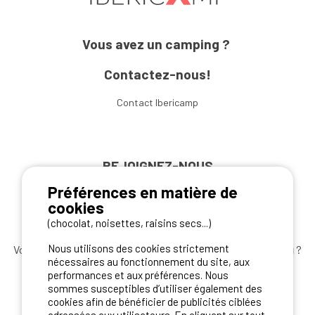
Vous avez un camping ?
Contactez-nous!
Contact Ibericamp
REJOIGNEZ-NOUS
Préférences en matière de
cookies
(chocolat, noisettes, raisins secs...)
Nous utilisons des cookies strictement
Vous souhaitez bénéficier des
meilleures offres camping
?
nécessaires au fonctionnement du site, aux
Abonnez-vous à la newsletter
dès aujourd'hui
performances et aux préférences. Nous
sommes susceptibles d’utiliser également des
S'ABONNER
cookies afin de bénéficier de publicités ciblées