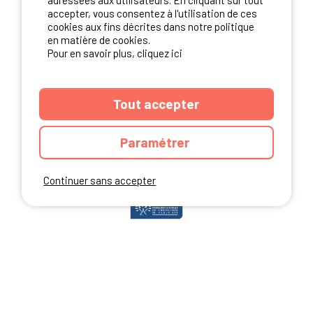
adressées aux utilisateurs. En cliquant sur tout
accepter, vous consentez à l'utilisation de ces
cookies aux fins décrites dans notre politique
en matière de cookies.
NOS PARTENAIRES
Pour en savoir plus, cliquez ici
Tout accepter
Paramétrer
Continuer sans accepter
ANNUAIRE
CGU DU SITE
MENTIONS LEGALES
COOKIES
CHARTE DE CONFIDENTIALITÉ
PLAN DU SITE
Ibericamp.com © 2026 Ibericamp; all rights reserved. All media and pictures
are property of their respective owners.