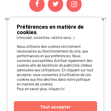
Vous souhaitez bénéficier des
meilleures offres camping
?
Abonnez-vous à la newsletter
dès aujourd'hui
Préférences en matière de
cookies
S'ABONNER
(chocolat, noisettes, raisins secs...)
Nous utilisons des cookies strictement
nécessaires au fonctionnement du site, aux
performances et aux préférences. Nous
NOS PARTENAIRES
sommes susceptibles d’utiliser également des
cookies afin de bénéficier de publicités ciblées
adressées aux utilisateurs. En cliquant sur tout
accepter, vous consentez à l'utilisation de ces
cookies aux fins décrites dans notre politique
en matière de cookies.
Pour en savoir plus, cliquez ici
Tout accepter