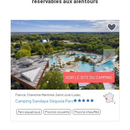
réservables aux alentours
Previous
Next
VOIR LE SITE DU CAMPING
France, Charente-Maritime, Saint Just-Luzac
Camping Sandaya Séquoia Parc
Parc aquatique
Piscine couverte
Piscine chauffée