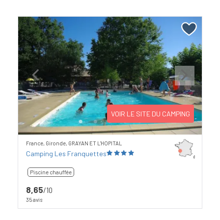
Previous
Next
VOIR LE SITE DU CAMPING
France, Gironde, GRAYAN ET L'HOPITAL
Camping Les Franquettes
Piscine chauffée
8,65
/10
35 avis