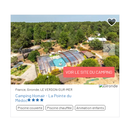
Previous
Next
VOIR LE SITE DU CAMPING
France, Gironde, LE VERDON-SUR-MER
Camping Homair - La Pointe du
Médoc
Piscine couverte
Piscine chauffée
Animation enfants