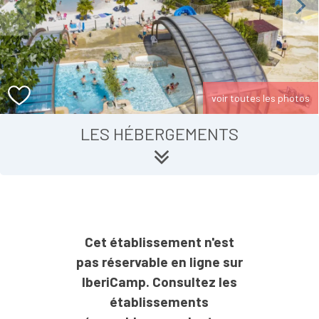
Previous
Next
voir toutes les photos
LES HÉBERGEMENTS
Cet établissement n'est
pas réservable en ligne sur
IberiCamp. Consultez les
établissements