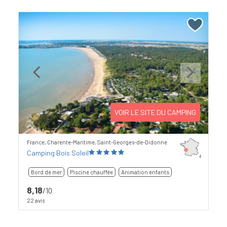
Previous
Next
VOIR LE SITE DU CAMPING
France, Charente-Maritime, Saint-Georges-de-Didonne
Camping Bois Soleil
Bord de mer
Piscine chauffée
Animation enfants
8,18
/10
22 avis