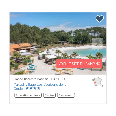
Previous
Next
VOIR LE SITE DU CAMPING
France, Charente-Maritime, LES MATHES
Yukadi Village Les Couleurs de la
Coubre
Animation enfants
Piscine
Restaurant