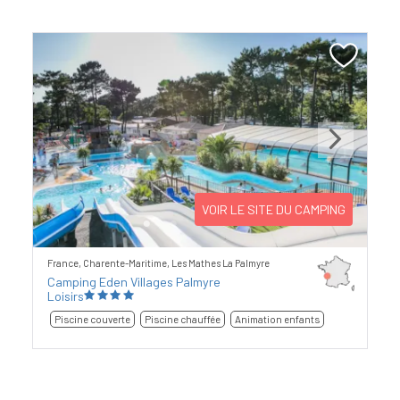
Previous
Next
VOIR LE SITE DU CAMPING
France, Charente-Maritime, Les Mathes La Palmyre
Camping Eden Villages Palmyre
Loisirs
Piscine couverte
Piscine chauffée
Animation enfants