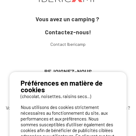
Vous avez un camping ?
Contactez-nous!
Contact Ibericamp
REJOIGNEZ-NOUS
Préférences en matière de
cookies
(chocolat, noisettes, raisins secs...)
Nous utilisons des cookies strictement
Vous souhaitez bénéficier des
meilleures offres camping
?
nécessaires au fonctionnement du site, aux
Abonnez-vous à la newsletter
dès aujourd'hui
performances et aux préférences. Nous
sommes susceptibles d’utiliser également des
S'ABONNER
cookies afin de bénéficier de publicités ciblées