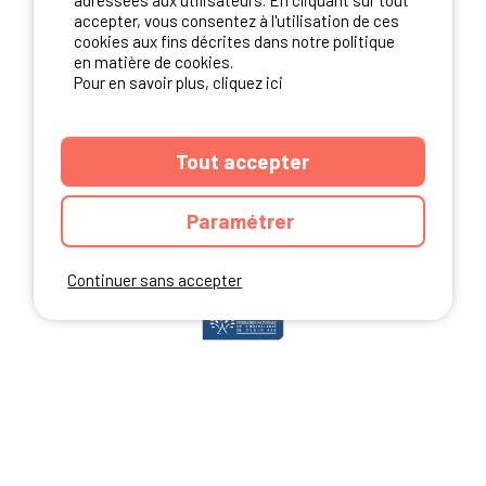
adressées aux utilisateurs. En cliquant sur tout
accepter, vous consentez à l'utilisation de ces
cookies aux fins décrites dans notre politique
en matière de cookies.
NOS PARTENAIRES
Pour en savoir plus, cliquez ici
Tout accepter
Paramétrer
Continuer sans accepter
ANNUAIRE
CGU DU SITE
MENTIONS LEGALES
COOKIES
CHARTE DE CONFIDENTIALITÉ
PLAN DU SITE
Ibericamp.com © 2026 Ibericamp; all rights reserved. All media and pictures
are property of their respective owners.