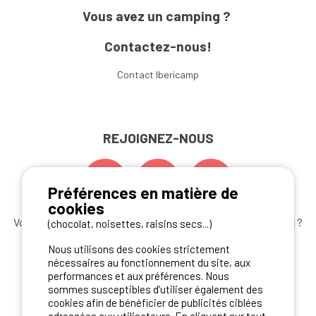
Vous avez un camping ?
Contactez-nous!
Contact Ibericamp
REJOIGNEZ-NOUS
Préférences en matière de
cookies
Vous souhaitez bénéficier des
meilleures offres camping
?
(chocolat, noisettes, raisins secs...)
Abonnez-vous à la newsletter
dès aujourd'hui
Nous utilisons des cookies strictement
nécessaires au fonctionnement du site, aux
S'ABONNER
performances et aux préférences. Nous
sommes susceptibles d’utiliser également des
cookies afin de bénéficier de publicités ciblées