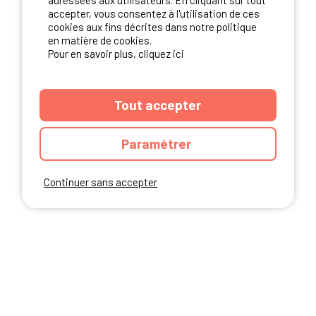
adressées aux utilisateurs. En cliquant sur tout
NOS PARTENAIRES
accepter, vous consentez à l'utilisation de ces
cookies aux fins décrites dans notre politique
en matière de cookies.
Pour en savoir plus, cliquez ici
Tout accepter
Paramétrer
Continuer sans accepter
ANNUAIRE
CGU DU SITE
MENTIONS LEGALES
COOKIES
CHARTE DE CONFIDENTIALITÉ
PLAN DU SITE
Ibericamp.com © 2026 Ibericamp; all rights reserved. All media and pictures
are property of their respective owners.
This site is protected by reCAPTCHA.