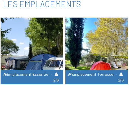
LES EMPLACEMENTS
⛺Emplacement Essentiel 2 Personnes, 1 Tente Ou Camping-Car / Caravane) Et Électricité Offerte !
🌿Emplacement Terrasse Équipée ! Electricité / Table / Réfrigérateur / Plancha.
2/6
2/6