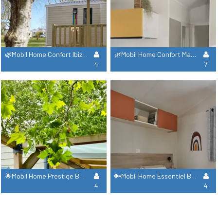
🌿Mobil Home Confort Ibiza Duo + Lave Vaisselle
🌿Mobil Home Confort Malaga Trio + Lave Vaisselle
4
7
🌟Mobil Home Prestige Bahia Spa !! Climatisation + Lave Vaisselle,Plancha, Sèche Cheveux, Volets.
🔑Mobil Home Essentiel Bahia
4
4