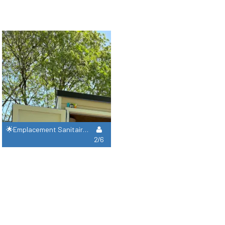
🌟Emplacement Sanitaire Privatif !
2/6