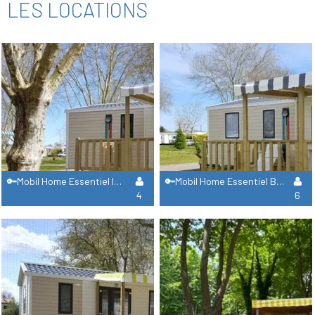
LES LOCATIONS
🔑Mobil Home Essentiel Ibiza Duo
🔑Mobil Home Essentiel Bermudes Trio
4
6