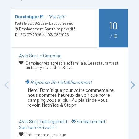
Dominique M
: "Parfait"
V
10
c
Posté le 06/08/2026 - En couple senior
🌟Emplacement Sanitaire privatif !
Po
Du 30/07/2026 au 03/08/2026
/
10
D
Avis Sur Le Camping
Camping très agréable et familiale. Le restaurant est
au top J'y reviendrai. Bravo
Réponse De L'établissement
Previous
Next
Merci Dominique pour votre commentaire,
nous sommes heureux de voir que notre
camping vous ai plu . Au plaisir de vous
revoir. Mathilde & Steph
Avis Sur L'hébergement - 🌟Emplacement
Sanitaire Privatif !
Très propre et pratique