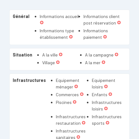
Général
Informations accueil
Informations client
post réservation
Informations type
Informations
établissement
paiement
Situation
A la ville
A la campagne
Village
A la mer
Infrastructures
Equipement
Equipement
ménager
loisirs
Commerces
Enfants
Piscines
Infrastructures
loisirs
Infrastructures
Infrastructures
restauration
sports
Infrastructures
sanitaires