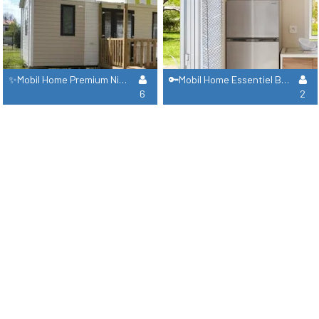
✨Mobil Home Premium Nirvana 3 Chambres / Lave Vaisselle & Climatisation
🔑Mobil Home Essentiel Bahia
6
2