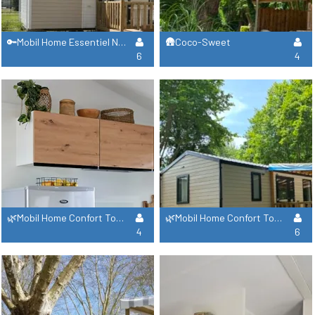
🔑Mobil Home Essentiel Nirvana Trio
🛖Coco-Sweet
6
4
🌿Mobil Home Confort Toscane 2 Chambres + Lave Vaisselle
🌿Mobil Home Confort Toscane 3 Chambres + Lave Vaisselle
4
6