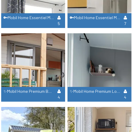
🔑Mobil Home Essentiel Malaga Duo
🔑Mobil Home Essentiel Malaga Trio
5
7
✨Mobil Home Premium Bergame/ Lave Vaisselle + Climatisation
✨Mobil Home Premium Loggia Bay/ Lave Vaisselle + Climatisation
4
4