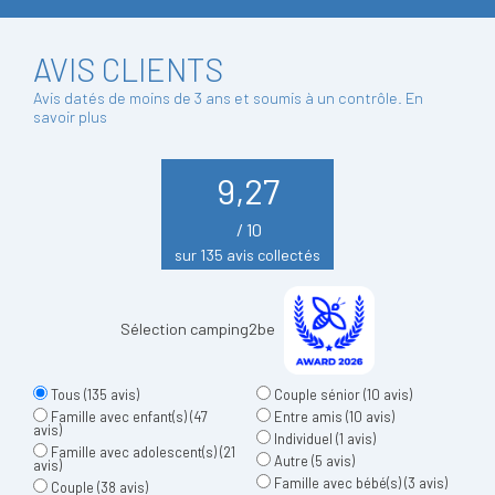
AVIS CLIENTS
Avis datés de moins de 3 ans et soumis à un contrôle.
En
savoir plus
9,27
/ 10
sur 135 avis collectés
Sélection camping2be
Tous
(135 avis)
Couple sénior
(10 avis)
Famille avec enfant(s)
(47
Entre amis
(10 avis)
avis)
Individuel
(1 avis)
Famille avec adolescent(s)
(21
Autre
(5 avis)
avis)
Famille avec bébé(s)
(3 avis)
Couple
(38 avis)