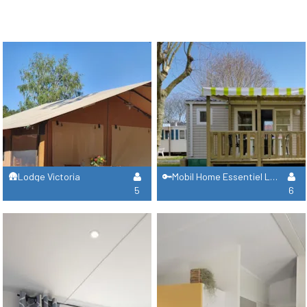
🛖Lodge Victoria
🔑Mobil Home Essentiel Loggia 3 Chambres
5
6