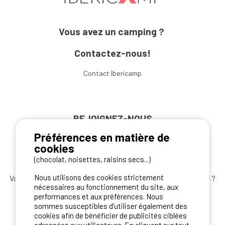
Vous avez un camping ?
Contactez-nous!
Contact Ibericamp
REJOIGNEZ-NOUS
Préférences en matière de
cookies
(chocolat, noisettes, raisins secs...)
Nous utilisons des cookies strictement
Vous souhaitez bénéficier des
meilleures offres camping
?
nécessaires au fonctionnement du site, aux
Abonnez-vous à la newsletter
dès aujourd'hui
performances et aux préférences. Nous
sommes susceptibles d’utiliser également des
S'ABONNER
cookies afin de bénéficier de publicités ciblées