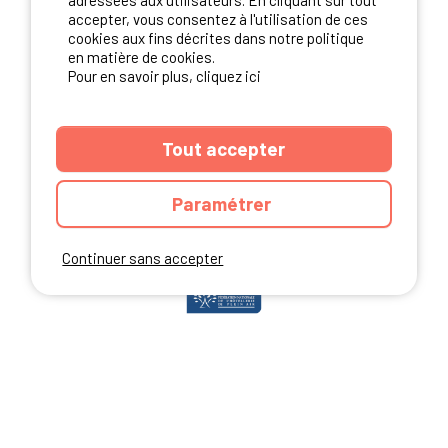
adressées aux utilisateurs. En cliquant sur tout
accepter, vous consentez à l'utilisation de ces
cookies aux fins décrites dans notre politique
en matière de cookies.
NOS PARTENAIRES
Pour en savoir plus, cliquez ici
Tout accepter
Paramétrer
Continuer sans accepter
ANNUAIRE
CGU DU SITE
MENTIONS LEGALES
COOKIES
CHARTE DE CONFIDENTIALITÉ
PLAN DU SITE
Ibericamp.com © 2026 Ibericamp; all rights reserved. All media and pictures
are property of their respective owners.