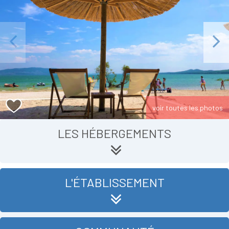
Previous
Next
voir toutes les photos
LES HÉBERGEMENTS
L'ÉTABLISSEMENT