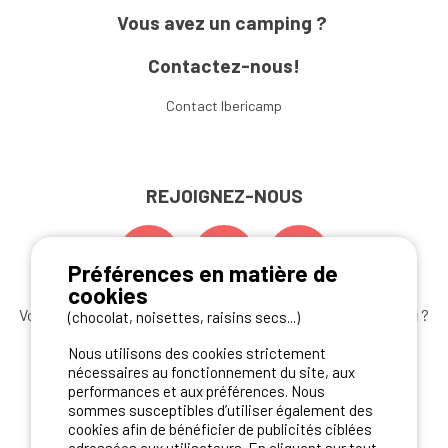
Vous avez un camping ?
Contactez-nous!
Contact Ibericamp
REJOIGNEZ-NOUS
Préférences en matière de
cookies
Vous souhaitez bénéficier des
meilleures offres camping
?
(chocolat, noisettes, raisins secs...)
Abonnez-vous à la newsletter
dès aujourd'hui
Nous utilisons des cookies strictement
nécessaires au fonctionnement du site, aux
S'ABONNER
performances et aux préférences. Nous
sommes susceptibles d’utiliser également des
cookies afin de bénéficier de publicités ciblées