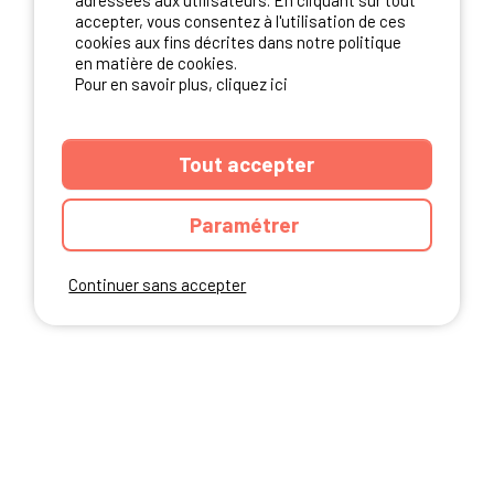
adressées aux utilisateurs. En cliquant sur tout
NOS PARTENAIRES
accepter, vous consentez à l'utilisation de ces
cookies aux fins décrites dans notre politique
en matière de cookies.
Pour en savoir plus, cliquez ici
Tout accepter
Paramétrer
Continuer sans accepter
ANNUAIRE
CGU DU SITE
MENTIONS LEGALES
COOKIES
CHARTE DE CONFIDENTIALITÉ
PLAN DU SITE
Ibericamp.com © 2026 Ibericamp; all rights reserved. All media and pictures
are property of their respective owners.
This site is protected by reCAPTCHA.