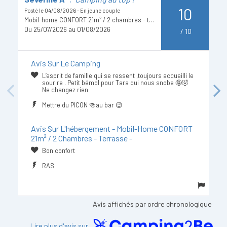
10
Posté le 04/08/2026 - En jeune couple
Po
Mobil-home CONFORT 21m² / 2 chambres - terrasse -
Du 25/07/2026 au 01/08/2026
D
/
10
Avis Sur Le Camping
L’esprit de famille qui se ressent ,toujours accueilli le
sourire . Petit bémol pour Tara qui nous snobe 🤪🤣
Ne changez rien
Previous
Next
Mettre du PICON 🍻au bar 😉
Avis Sur L'hébergement - Mobil-Home CONFORT
21m² / 2 Chambres - Terrasse -
Bon confort
RAS
Avis affichés par ordre chronologique
Lire plus d'avis sur