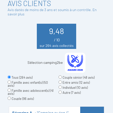
AVIS CLIENTS
Avis datés de moins de 3 ans et soumis à un contrôle.
En
savoir plus
9,48
/ 10
sur 264 avis collectés
Sélection camping2be
Tous
(264 avis)
Couple sénior
(48 avis)
Famille avec enfant(s)
(50
Entre amis
(12 avis)
avis)
Individuel
(10 avis)
Famille avec adolescent(s)
(41
Autre
(7 avis)
avis)
Couple
(96 avis)
Séverine A
: "Camping au top !"
S