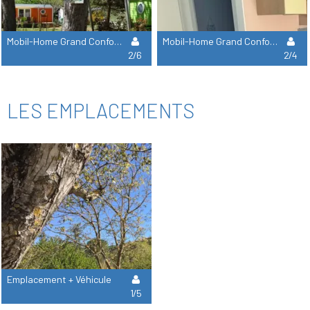
Mobil-Home Grand Confort 35 M² / 3 Chambres - Terrasse -
Mobil-Home Grand Confort 30M² / 2 Chambres - Terrasse
2/6
2/4
LES EMPLACEMENTS
Emplacement + Véhicule
1/5