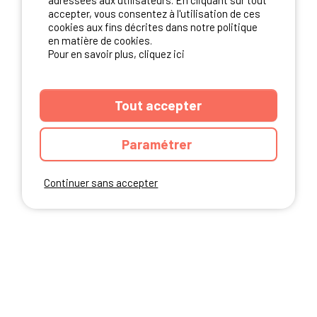
adressées aux utilisateurs. En cliquant sur tout
NOS PARTENAIRES
accepter, vous consentez à l'utilisation de ces
cookies aux fins décrites dans notre politique
en matière de cookies.
Pour en savoir plus, cliquez ici
Tout accepter
Paramétrer
Continuer sans accepter
ANNUAIRE
CGU DU SITE
MENTIONS LEGALES
COOKIES
CHARTE DE CONFIDENTIALITÉ
PLAN DU SITE
Ibericamp.com © 2026 Ibericamp; all rights reserved. All media and pictures
are property of their respective owners.
This site is protected by reCAPTCHA.