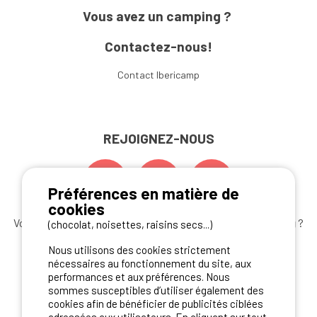
Vous avez un camping ?
Contactez-nous!
Contact Ibericamp
REJOIGNEZ-NOUS
Préférences en matière de
cookies
Vous souhaitez bénéficier des
meilleures offres camping
?
(chocolat, noisettes, raisins secs...)
Abonnez-vous à la newsletter
dès aujourd'hui
Nous utilisons des cookies strictement
nécessaires au fonctionnement du site, aux
S'ABONNER
performances et aux préférences. Nous
sommes susceptibles d’utiliser également des
cookies afin de bénéficier de publicités ciblées