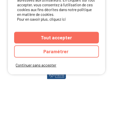
adressées aux utilisateurs. En cliquant sur tout
accepter, vous consentez à l'utilisation de ces
cookies aux fins décrites dans notre politique
en matière de cookies.
NOS PARTENAIRES
Pour en savoir plus, cliquez ici
Tout accepter
Paramétrer
Continuer sans accepter
ANNUAIRE
CGU DU SITE
MENTIONS LEGALES
COOKIES
CHARTE DE CONFIDENTIALITÉ
PLAN DU SITE
Ibericamp.com © 2026 Ibericamp; all rights reserved. All media and pictures
are property of their respective owners.