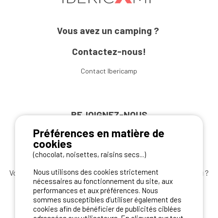
Vous avez un camping ?
Contactez-nous!
Contact Ibericamp
REJOIGNEZ-NOUS
Préférences en matière de
cookies
(chocolat, noisettes, raisins secs...)
Nous utilisons des cookies strictement
Vous souhaitez bénéficier des
meilleures offres camping
?
nécessaires au fonctionnement du site, aux
Abonnez-vous à la newsletter
dès aujourd'hui
performances et aux préférences. Nous
sommes susceptibles d’utiliser également des
S'ABONNER
cookies afin de bénéficier de publicités ciblées