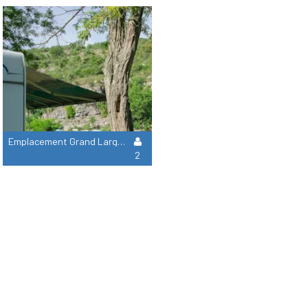
Emplacement Grand Large Bord De Riviere Forfait 2 Personnes Voiture Electricité 120-150M2
2