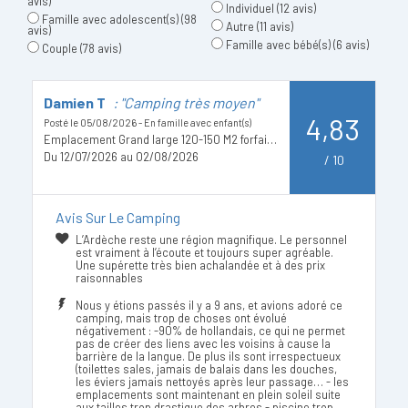
avis)
Individuel
(12 avis)
Famille avec adolescent(s)
(98
Autre
(11 avis)
avis)
Famille avec bébé(s)
(6 avis)
Couple
(78 avis)
Damien T
: "Camping très moyen"
A
4,83
C
Posté le 05/08/2026 - En famille avec enfant(s)
Emplacement Grand large 120-150 M2 forfait deux personnes tente ou caravane electricité comprise
Po
Du 12/07/2026 au 02/08/2026
/
10
D
Avis Sur Le Camping
L’Ardèche reste une région magnifique. Le personnel
est vraiment à l’écoute et toujours super agréable.
Une supérette très bien achalandée et à des prix
raisonnables
Nous y étions passés il y a 9 ans, et avions adoré ce
camping, mais trop de choses ont évolué
négativement : -90% de hollandais, ce qui ne permet
pas de créer des liens avec les voisins à cause la
barrière de la langue. De plus ils sont irrespectueux
(toilettes sales, jamais de balais dans les douches,
les éviers jamais nettoyés après leur passage… - les
emplacements sont maintenant en plein soleil suite
aux tailles trop drastique des arbres - piscine trop