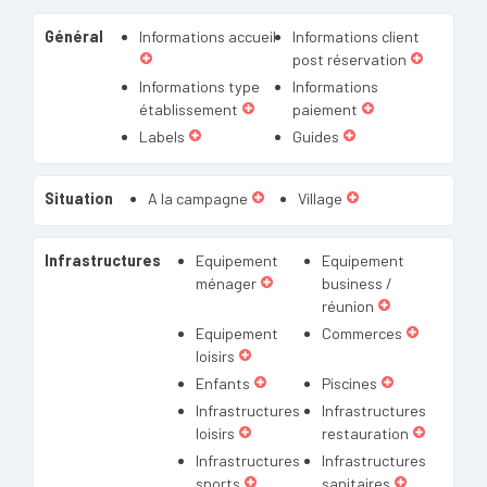
Général
Informations accueil
Informations client
post réservation
Informations type
Informations
établissement
paiement
Labels
Guides
Situation
A la campagne
Village
Infrastructures
Equipement
Equipement
ménager
business /
réunion
Equipement
Commerces
loisirs
Enfants
Piscines
Infrastructures
Infrastructures
loisirs
restauration
Infrastructures
Infrastructures
sports
sanitaires