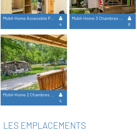
Mobil-Home Accessible Pmr 2 Chambres
Mobil-Home 3 Chambres - Collection Confort
4
6
Mobil-Home 2 Chambres - Collection Elegance
4
LES EMPLACEMENTS