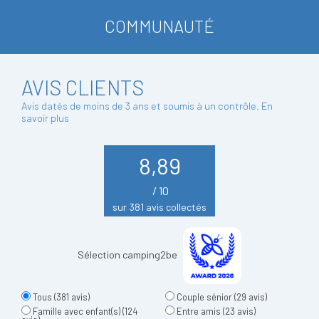
COMMUNAUTÉ
AVIS CLIENTS
Avis datés de moins de 3 ans et soumis à un contrôle.
En
savoir plus
8,89
/ 10
sur 381 avis collectés
Sélection camping2be
Tous
(381 avis)
Couple sénior
(29 avis)
Famille avec enfant(s)
(124
Entre amis
(23 avis)