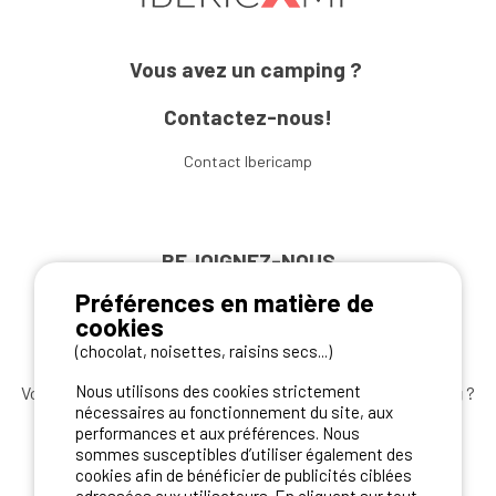
Vous avez un camping ?
Contactez-nous!
Contact Ibericamp
REJOIGNEZ-NOUS
Préférences en matière de
cookies
(chocolat, noisettes, raisins secs...)
Nous utilisons des cookies strictement
Vous souhaitez bénéficier des
meilleures offres camping
?
nécessaires au fonctionnement du site, aux
Abonnez-vous à la newsletter
dès aujourd'hui
performances et aux préférences. Nous
sommes susceptibles d’utiliser également des
S'ABONNER
cookies afin de bénéficier de publicités ciblées