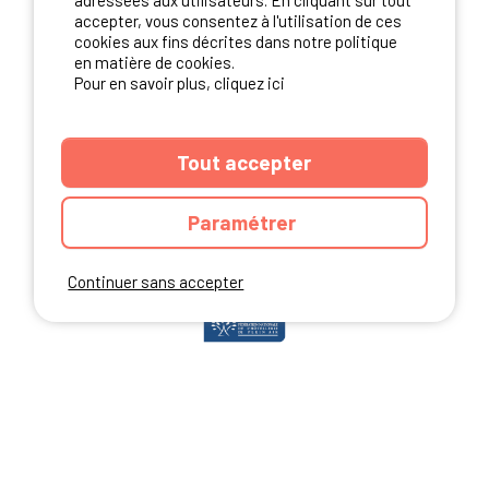
adressées aux utilisateurs. En cliquant sur tout
accepter, vous consentez à l'utilisation de ces
cookies aux fins décrites dans notre politique
en matière de cookies.
NOS PARTENAIRES
Pour en savoir plus, cliquez ici
Tout accepter
Paramétrer
Continuer sans accepter
ANNUAIRE
CGU DU SITE
MENTIONS LEGALES
COOKIES
CHARTE DE CONFIDENTIALITÉ
PLAN DU SITE
Ibericamp.com © 2026 Ibericamp; all rights reserved. All media and pictures
are property of their respective owners.