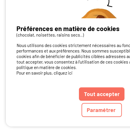
Préférences en matière de cookies
Vous avez un camping ?
(chocolat, noisettes, raisins secs...)
Nous utilisons des cookies strictement nécessaires au fon
Contactez-nous!
performances et aux préférences. Nous sommes susceptible
cookies afin de bénéficier de publicités ciblées adressées au
Contact Ibericamp
tout accepter, vous consentez à l'utilisation de ces cookies 
politique en matière de cookies.
Pour en savoir plus, cliquez ici
Tout accepter
ANNUAIRE
CGU D
Paramétrer
Ibericamp.com © 20