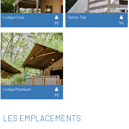
Lodge Cosy
Tente Tipi
1/5
1/4
Lodge Premium
1/5
LES EMPLACEMENTS