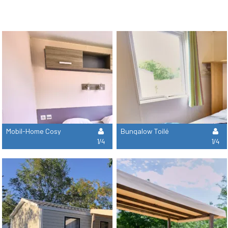
Mobil-Home Cosy
Bungalow Toilé
1/4
1/4