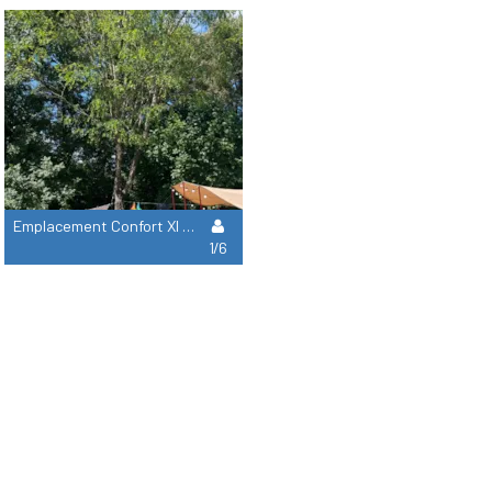
Emplacement Confort Xl Tente/Van/Caravane/Camping-Car (Avec Électricité)
1/6