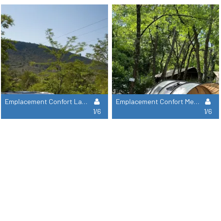
Emplacement Confort Large Tente/Van/Caravane/Camping-Car (Avec Électricité)
Emplacement Confort Medium Tente / Van < 6M (Avec Electricité)
1/6
1/6