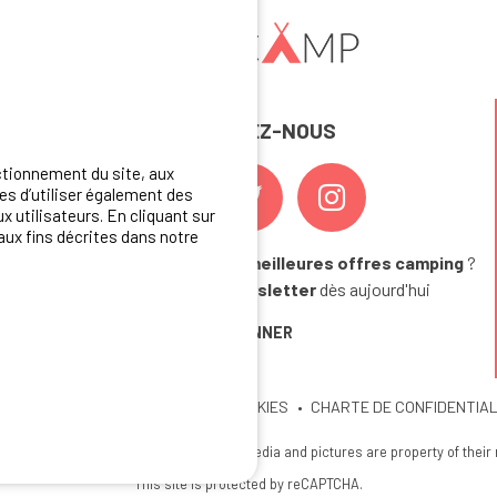
REJOIGNEZ-NOUS
ctionnement du site, aux
s d’utiliser également des
x utilisateurs. En cliquant sur
aux fins décrites dans notre
Vous souhaitez bénéficier des
meilleures offres camping
?
Abonnez-vous à la newsletter
dès aujourd'hui
S'ABONNER
U SITE
MENTIONS LEGALES
COOKIES
CHARTE DE CONFIDENTIAL
26 Ibericamp; all rights reserved. All media and pictures are property of their
This site is protected by reCAPTCHA.