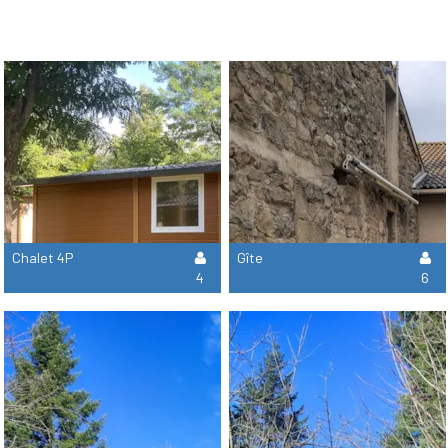
Chalet 4P
Gîte
4
6