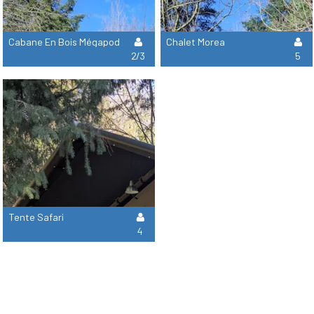
Cabane En Bois Mégapod
Chalet Morea
2/3
5
Tente Safari
4