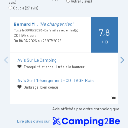
Autre
(8 avis)
avis)
Couple
(27 avis)
Bernard M
: "Ne changer rien"
N
7,8
Posté le 30/07/2026 - En famille avec enfant(s)
Po
COTTAGE bois
Du 19/07/2026 au 26/07/2026
D
/
10
Avis Sur Le Camping
Previous
Next
Tranquilité et acceuil très a la hauteur
Avis Sur L'hébergement - COTTAGE Bois
Ombragé ,bien conçu
Avis affichés par ordre chronologique
Lire plus d'avis sur