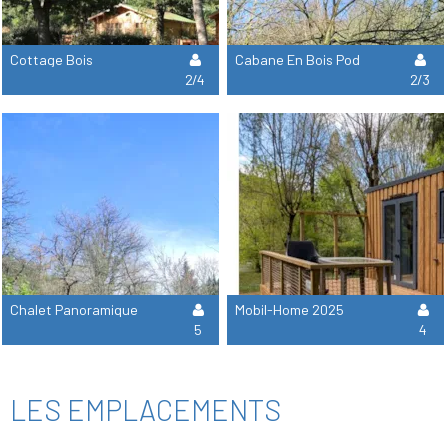
Cottage Bois
Cabane En Bois Pod
2/4
2/3
Chalet Panoramique
Mobil-Home 2025
5
4
LES EMPLACEMENTS