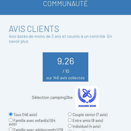
COMMUNAUTÉ
AVIS CLIENTS
Avis datés de moins de 3 ans et soumis à un contrôle.
En
savoir plus
9,26
/ 10
sur 146 avis collectés
Sélection camping2be
Tous
(146 avis)
Couple sénior
(7 avis)
Famille avec enfant(s)
(64
Entre amis
(8 avis)
avis)
Individuel
(4 avis)
Famille avec adolescent(s)
(28