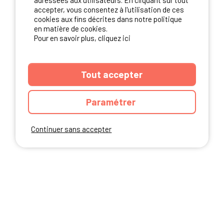
adressées aux utilisateurs. En cliquant sur tout
NOS PARTENAIRES
accepter, vous consentez à l'utilisation de ces
cookies aux fins décrites dans notre politique
en matière de cookies.
Pour en savoir plus, cliquez ici
Tout accepter
Paramétrer
Continuer sans accepter
ANNUAIRE
CGU DU SITE
MENTIONS LEGALES
COOKIES
CHARTE DE CONFIDENTIALITÉ
PLAN DU SITE
Ibericamp.com © 2026 Ibericamp; all rights reserved. All media and pictures
are property of their respective owners.
This site is protected by reCAPTCHA.