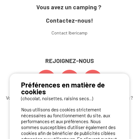
Vous avez un camping ?
Contactez-nous!
Contact Ibericamp
REJOIGNEZ-NOUS
Préférences en matière de
cookies
Vous souhaitez bénéficier des
meilleures offres camping
?
(chocolat, noisettes, raisins secs...)
Abonnez-vous à la newsletter
dès aujourd'hui
Nous utilisons des cookies strictement
nécessaires au fonctionnement du site, aux
S'ABONNER
performances et aux préférences. Nous
sommes susceptibles d’utiliser également des
cookies afin de bénéficier de publicités ciblées